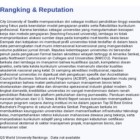
Rangking & Reputation
City University of Seattle memposisikan diri sebagai institusi pendidikan tinggi swasta
yang fokus pada keandalan model pengajaran praktis serta fleksibilitas kurikulum
profesional. Karena berstatus sebagai universitas yang mengutamakan kesiapan
kerja dan metode pengajaran (teaching-focused university), lembaga ini tidak
memprioritaskan alokasi sumber daya pada kompetisi riset teoritis skala besar.
Dampak dari kebijakan ini membuat profil universitas tidak terdaftar di dalam basis
data pemeringkatan riset murni internasional konvensional yang mengandalkan
volume publikasi jurnal ilmiah. Reputasi kelembagaan universitas ini bersandar
penuh pada pengakuan formal badan akreditasi wilayah tertinggi di Amerika Serikat,
yaitu Northwest Commission on Colleges and Universities (NWCCU). Penilaian
berkala dari lembaga ini menjamin bahwa kualifikasi ijazah, kompetensi dosen
praktisi, serta tata kelola kurikulum universitas memenuhi standar kualitas
akademik nasional yang ketat. Di samping akreditasi institusional, reputasi
profesional universitas ini diperkuat oleh pengakuan spesifik dari Accreditation
Council for Business Schools and Programs (ACBSP), sebuah kepastian mutu yang
menegaskan bahwa materi perkuliahan rumpun manajemen bisnis telah
diselaraskan dengan etika dan dinamika operasional industri global modern. Di
tingkat domestik, kredibilitas universitas ini sangat mendominasi dalam ranah
pendidikan fleksibel dan platform perkuliahan daring purnawaktu. Panduan evaluasi
nasional tahunan dari U.S. News & World Report secara konsisten menempatkan
rumpun program sarjana daring institusi ini ke dalam jajaran Top 50 Best Online
Bachelor’s Programs di seluruh Amerika Serikat. Pengakuan berkala ini
membuktikan keunggulan universitas dalam memanfaatkan infrastruktur teknologi
kelas, mempertahankan retensi kelulusan mahasiswa dewasa yang bekerja, serta
menyediakan kurikulum adaptif yang selaras dengan kebutuhan sertifikasi
profesional eksternal di sektor manajemen proyek, manajemen bisnis, dan
keamanan siber.
QS World University Rankings : Data not available