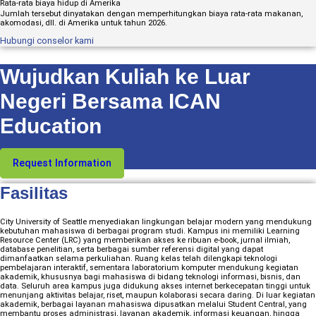
Rata-rata biaya hidup di Amerika
Jumlah tersebut dinyatakan dengan memperhitungkan biaya rata-rata makanan,
akomodasi, dll. di Amerika untuk tahun 2026.
Hubungi conselor kami
Wujudkan Kuliah ke Luar
Negeri Bersama ICAN
Education
Request Information
Fasilitas
City University of Seattle menyediakan lingkungan belajar modern yang mendukung
kebutuhan mahasiswa di berbagai program studi. Kampus ini memiliki Learning
Resource Center (LRC) yang memberikan akses ke ribuan e-book, jurnal ilmiah,
database penelitian, serta berbagai sumber referensi digital yang dapat
dimanfaatkan selama perkuliahan. Ruang kelas telah dilengkapi teknologi
pembelajaran interaktif, sementara laboratorium komputer mendukung kegiatan
akademik, khususnya bagi mahasiswa di bidang teknologi informasi, bisnis, dan
data. Seluruh area kampus juga didukung akses internet berkecepatan tinggi untuk
menunjang aktivitas belajar, riset, maupun kolaborasi secara daring. Di luar kegiatan
akademik, berbagai layanan mahasiswa dipusatkan melalui Student Central, yang
membantu proses administrasi, layanan akademik, informasi keuangan, hingga