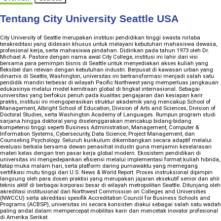
Tentang City University Seattle USA
City University of Seattle merupakan institusi pendidikan tinggi swasta nirlaba
terakreditasi yang didesain khusus untuk melayani kebutuhan mahasiswa dewasa,
profesional kerja, serta mahasiswa pindahan. Didirikan pada tahun 1973 oleh Dr.
Michael A. Pastore dengan nama awal City College, institusi ini lahir dari visi
bersama para pemimpin bisnis di Seattle untuk menyediakan akses kuliah yang
fleksibel dan relevan dengan kebutuhan industri. Berpusat di kawasan urban yang
dinamis di Seattle, Washington, universitas ini bertransformasi menjadi salah satu
pendidik mandiri terbesar di wilayah Pacific Northwest yang memperluas jangkauan
edukasinya melalui model kemitraan global di tingkat internasional. Sebagai
universitas yang berfokus penuh pada kualitas pengajaran dan kesiapan karir
praktis, institusi ini mengoperasikan struktur akademik yang mencakup School of
Management, Albright School of Education, Division of Arts and Sciences, Division of
Doctoral Studies, serta Washington Academy of Languages. Rumpun program studi
sarjana hingga doktoral yang diselenggarakan mencakup bidang-bidang
kompetensi tinggi seperti Business Administration, Management, Computer &
Information Systems, Cybersecurity, Data Science, Project Management, dan
Counseling Psychology. Seluruh kurikulum dikembangkan secara adaptif melalui
evaluasi berkala bersama dewan penasihat industri guna menjamin keselarasan
materi kelas dengan tren pasar kerja global modern. Ekosistem pendidikan di
universitas ini mengedepankan efisiensi melalui implementasi format kuliah hibrida,
tatap muka malam hari, serta platform daring purnawaktu yang memegang
sertifikasi mutu tinggi dari U.S. News & World Report. Proses instruksional dipimpin
langsung oleh para dosen praktisi yang merupakan jajaran eksekutif senior dan ahli
teknis aktif di berbagai korporasi besar di wilayah metropolitan Seattle. Ditunjang oleh
akreditasi institusional dari Northwest Commission on Colleges and Universities
(NWCCU) serta akreditasi spesifik Accreditation Council for Business Schools and
Programs (ACBSP), universitas ini secara konsisten diakui sebagai salah satu wadah
paling andal dalam mempercepat mobilitas karir dan mencetak inovator profesional
di Amerika Serikat.