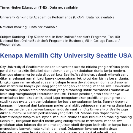
Times Higher Education (THE) : Data not available
University Ranking by Academics Performance (URAP) : Data not available
National Ranking : Data not available
Subject Ranking : Top 50 National in Best Online Bachelor’s Programs, Top 150
National Best Online Bachelor’s Programs in Business, #8 in College Factual /
Webometrics.
Kenapa Memilih City University Seattle USA
City University of Seattle merupakan universitas swasta nirlaba yang berfokus pada
pendidikan praktis, fleksibel, dan relevan dengan kebutuhan dunia kerja modern.
Kampus utamanya berada di pusat kota Seattle, Washington, sebuah wilayah yang
dikenal sebagai rumah bagi banyak perusahaan teknologi dan bisnis besar dunia.
Lingkungan ini membuat suasana belajar terasa dekat dengan dunia profesional
dan membuka banyak peluang pengembangan karier bagi mahasiswa. Universitas
ini memiliki pendekatan pendidikan yang dirancang untuk membantu mahasiswa
lebih siap menghadapi kebutuhan industri. Proses pembelajaran tidak hanya
membahas teori akademik, tetapi juga mengutamakan praktik langsung melalui
studi kasus nyata dan pembelajaran berbasis pengalaman kerja. Banyak dosen di
kampus ini berasal dari kalangan profesional aktif, sehingga materi yang diajarkan
lebih sesuai dengan perkembangan industri saat ini. City University of Seattle juga
dikenal memiliki sistem perkuliahan yang fleksibel. Mahasiswa dapat memilih
format belajar tatap muka, hybrid, maupun online sesuai kebutuhan masing-masing.
Selain itu, kebijakan transfer kredit yang cukup terbuka membantu mahasiswa
pindahan atau lulusan diploma melanjutkan studi dengan lebih efisien tanpa harus
mengulang banyak mata kuliah dari awal. Dukungan layanan mahasiswa
internasional yang lengkap juga membuat proses adaptasi akademik dan