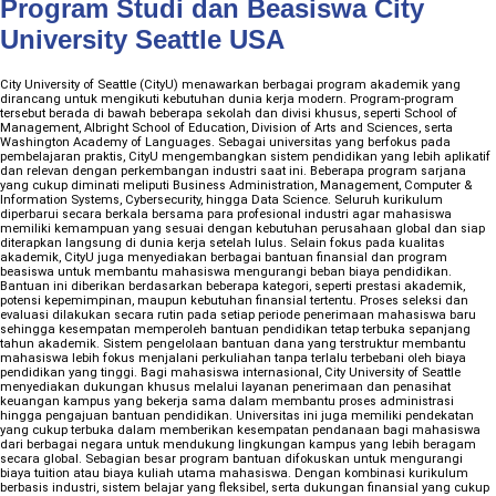
Program Studi dan Beasiswa City
University Seattle USA
City University of Seattle (CityU) menawarkan berbagai program akademik yang
dirancang untuk mengikuti kebutuhan dunia kerja modern. Program-program
tersebut berada di bawah beberapa sekolah dan divisi khusus, seperti School of
Management, Albright School of Education, Division of Arts and Sciences, serta
Washington Academy of Languages. Sebagai universitas yang berfokus pada
pembelajaran praktis, CityU mengembangkan sistem pendidikan yang lebih aplikatif
dan relevan dengan perkembangan industri saat ini. Beberapa program sarjana
yang cukup diminati meliputi Business Administration, Management, Computer &
Information Systems, Cybersecurity, hingga Data Science. Seluruh kurikulum
diperbarui secara berkala bersama para profesional industri agar mahasiswa
memiliki kemampuan yang sesuai dengan kebutuhan perusahaan global dan siap
diterapkan langsung di dunia kerja setelah lulus. Selain fokus pada kualitas
akademik, CityU juga menyediakan berbagai bantuan finansial dan program
beasiswa untuk membantu mahasiswa mengurangi beban biaya pendidikan.
Bantuan ini diberikan berdasarkan beberapa kategori, seperti prestasi akademik,
potensi kepemimpinan, maupun kebutuhan finansial tertentu. Proses seleksi dan
evaluasi dilakukan secara rutin pada setiap periode penerimaan mahasiswa baru
sehingga kesempatan memperoleh bantuan pendidikan tetap terbuka sepanjang
tahun akademik. Sistem pengelolaan bantuan dana yang terstruktur membantu
mahasiswa lebih fokus menjalani perkuliahan tanpa terlalu terbebani oleh biaya
pendidikan yang tinggi. Bagi mahasiswa internasional, City University of Seattle
menyediakan dukungan khusus melalui layanan penerimaan dan penasihat
keuangan kampus yang bekerja sama dalam membantu proses administrasi
hingga pengajuan bantuan pendidikan. Universitas ini juga memiliki pendekatan
yang cukup terbuka dalam memberikan kesempatan pendanaan bagi mahasiswa
dari berbagai negara untuk mendukung lingkungan kampus yang lebih beragam
secara global. Sebagian besar program bantuan difokuskan untuk mengurangi
biaya tuition atau biaya kuliah utama mahasiswa. Dengan kombinasi kurikulum
berbasis industri, sistem belajar yang fleksibel, serta dukungan finansial yang cukup