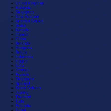
United Kingdom
Malaysia
Singapura
New Zealand
Amerika Serikat
Swiss
Kanada
Irlandia
China
Belanda
Hongaria
Belgia
Indonesia
Inggris
Italia
Jerman
Prancis
Singapura
Spanyol
Korea Selatan
Jepang
Thailand
Turki
Polandia
Dubai