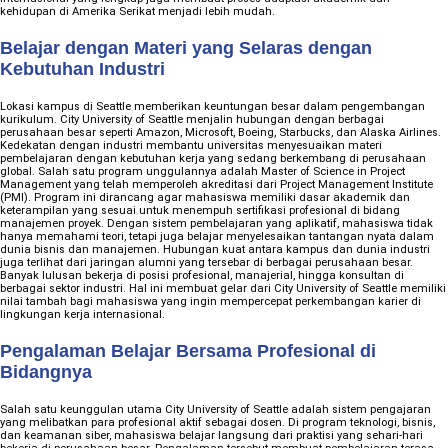
kehidupan di Amerika Serikat menjadi lebih mudah.
Belajar dengan Materi yang Selaras dengan
Kebutuhan Industri
Lokasi kampus di Seattle memberikan keuntungan besar dalam pengembangan
kurikulum. City University of Seattle menjalin hubungan dengan berbagai
perusahaan besar seperti Amazon, Microsoft, Boeing, Starbucks, dan Alaska Airlines.
Kedekatan dengan industri membantu universitas menyesuaikan materi
pembelajaran dengan kebutuhan kerja yang sedang berkembang di perusahaan
global. Salah satu program unggulannya adalah Master of Science in Project
Management yang telah memperoleh akreditasi dari Project Management Institute
(PMI). Program ini dirancang agar mahasiswa memiliki dasar akademik dan
keterampilan yang sesuai untuk menempuh sertifikasi profesional di bidang
manajemen proyek. Dengan sistem pembelajaran yang aplikatif, mahasiswa tidak
hanya memahami teori, tetapi juga belajar menyelesaikan tantangan nyata dalam
dunia bisnis dan manajemen. Hubungan kuat antara kampus dan dunia industri
juga terlihat dari jaringan alumni yang tersebar di berbagai perusahaan besar.
Banyak lulusan bekerja di posisi profesional, manajerial, hingga konsultan di
berbagai sektor industri. Hal ini membuat gelar dari City University of Seattle memiliki
nilai tambah bagi mahasiswa yang ingin mempercepat perkembangan karier di
lingkungan kerja internasional.
Pengalaman Belajar Bersama Profesional di
Bidangnya
Salah satu keunggulan utama City University of Seattle adalah sistem pengajaran
yang melibatkan para profesional aktif sebagai dosen. Di program teknologi, bisnis,
dan keamanan siber, mahasiswa belajar langsung dari praktisi yang sehari-hari