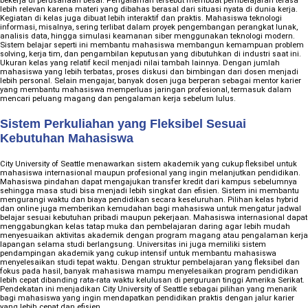
bekerja di perusahaan besar. Pengalaman tersebut membuat pembelajaran terasa
lebih relevan karena materi yang dibahas berasal dari situasi nyata di dunia kerja.
Kegiatan di kelas juga dibuat lebih interaktif dan praktis. Mahasiswa teknologi
informasi, misalnya, sering terlibat dalam proyek pengembangan perangkat lunak,
analisis data, hingga simulasi keamanan siber menggunakan teknologi modern.
Sistem belajar seperti ini membantu mahasiswa membangun kemampuan problem
solving, kerja tim, dan pengambilan keputusan yang dibutuhkan di industri saat ini.
Ukuran kelas yang relatif kecil menjadi nilai tambah lainnya. Dengan jumlah
mahasiswa yang lebih terbatas, proses diskusi dan bimbingan dari dosen menjadi
lebih personal. Selain mengajar, banyak dosen juga berperan sebagai mentor karier
yang membantu mahasiswa memperluas jaringan profesional, termasuk dalam
mencari peluang magang dan pengalaman kerja sebelum lulus.
Sistem Perkuliahan yang Fleksibel Sesuai
Kebutuhan Mahasiswa
City University of Seattle menawarkan sistem akademik yang cukup fleksibel untuk
mahasiswa internasional maupun profesional yang ingin melanjutkan pendidikan.
Mahasiswa pindahan dapat mengajukan transfer kredit dari kampus sebelumnya
sehingga masa studi bisa menjadi lebih singkat dan efisien. Sistem ini membantu
mengurangi waktu dan biaya pendidikan secara keseluruhan. Pilihan kelas hybrid
dan online juga memberikan kemudahan bagi mahasiswa untuk mengatur jadwal
belajar sesuai kebutuhan pribadi maupun pekerjaan. Mahasiswa internasional dapat
menggabungkan kelas tatap muka dan pembelajaran daring agar lebih mudah
menyesuaikan aktivitas akademik dengan program magang atau pengalaman kerja
lapangan selama studi berlangsung. Universitas ini juga memiliki sistem
pendampingan akademik yang cukup intensif untuk membantu mahasiswa
menyelesaikan studi tepat waktu. Dengan struktur pembelajaran yang fleksibel dan
fokus pada hasil, banyak mahasiswa mampu menyelesaikan program pendidikan
lebih cepat dibanding rata-rata waktu kelulusan di perguruan tinggi Amerika Serikat.
Pendekatan ini menjadikan City University of Seattle sebagai pilihan yang menarik
bagi mahasiswa yang ingin mendapatkan pendidikan praktis dengan jalur karier
yang lebih cepat dan efisien.