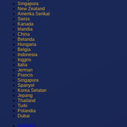
Singapura
New Zealand
Amerika Serikat
Swiss
Kanada
Irlandia
China
Belanda
Hongaria
Belgia
Indonesia
Inggris
Italia
Jerman
Prancis
Singapura
Spanyol
Korea Selatan
Jepang
Thailand
Turki
Polandia
Dubai
Australia