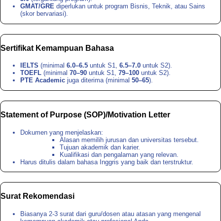
GMAT/GRE
diperlukan untuk program Bisnis, Teknik, atau Sains
(skor bervariasi).
Sertifikat Kemampuan Bahasa
IELTS
(minimal
6.0–6.5
untuk S1,
6.5–7.0
untuk S2).
TOEFL
(minimal
70–90
untuk S1,
79–100
untuk S2).
PTE Academic
juga diterima (minimal
50–65
).
Statement of Purpose (SOP)/Motivation Letter
Dokumen yang menjelaskan:
Alasan memilih jurusan dan universitas tersebut.
Tujuan akademik dan karier.
Kualifikasi dan pengalaman yang relevan.
Harus ditulis dalam bahasa Inggris yang baik dan terstruktur.
Surat Rekomendasi
Biasanya 2-3 surat dari guru/dosen atau atasan yang mengenal