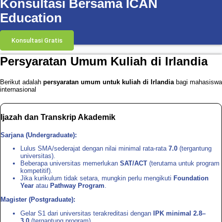
Konsultasi Bersama ICAN
Education
Konsultasi Gratis
Persyaratan Umum Kuliah di Irlandia
Berikut adalah
persyaratan umum untuk kuliah di Irlandia
bagi mahasiswa
internasional
Ijazah dan Transkrip Akademik
Sarjana (Undergraduate):
Lulus SMA/sederajat dengan nilai minimal rata-rata
7.0
(tergantung
universitas).
Beberapa universitas memerlukan
SAT/ACT
(terutama untuk program
kompetitif).
Jika kurikulum tidak setara, mungkin perlu mengikuti
Foundation
Year
atau
Pathway Program
.
Magister (Postgraduate):
Gelar S1 dari universitas terakreditasi dengan
IPK minimal 2.8–
3.0
(tergantung program).