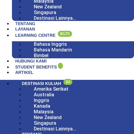
Malaysia
New Zealand
Singapura
Destinasi Lainnya…
TENTANG
LAYANAN
IELTS
LEARNING CENTRE
Bahasa Inggris
Bahasa Mandarin
Bimbel
HUBUNGI KAMI
STUDENT BENEFITS
ARTIKEL
24
DESTINASI KULIAH
Amerika Serikat
Australia
Inggris
Kanada
Malaysia
New Zealand
Singapura
Destinasi Lainnya…