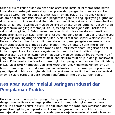
Sebagai pusat keunggulan dalam sains antariksa, institusi ini memegang peran
kunci dalam berbagai proyek eksplorasi planet dan pengembangan teleskop luar
angkasa tercanggih di dunia. Mahasiswa memiliki peluang unik untuk terlibat
dalam analisis data misi NASA dan pengembangan teknologi optik yang digunakan
di observatorium internasional. Pengalaman riset di tingkat sarjana ini memberikan
paparan langsung terhadap metodologi ilmiah tingkat tinggi, yang sangat berharga
bagi mereka yang ingin melanjutkan ke jenjang pascasarjana atau berkarier di
sektor teknologi tinggi. Selain astronomi, kontribusi universitas dalam penelitian
perubahan iklim dan ketahanan air di wilayah gersang telah menjadi rujukan global
bagi kebijakan lingkungan berkelanjutan. Melalui fasilitas seperti Water Resources
Research Center, dilakukan studi mendalam mengenai pengelolaan sumber daya
alam yang krusial bagi masa depan planet. Integrasi antara sains murni dan
kebijakan publik memungkinkan mahasiswa untuk memahami bagaimana solusi
ilmiah dapat diterapkan secara nyata untuk meningkatkan kualitas hidup
masyarakat luas. Ekosistem riset ini didukung oleh pendanaan federal yang masif,
yang dialokasikan untuk memfasilitasi laboratorium multidisiplin dan pusat inovasi
kreatif. Kolaborasi antar fakultas memungkinkan penggabungan keahlian di bidang
bioteknologi, teknik komputer, dan ilmu kesehatan untuk menciptakan penemuan
baru dalam diagnosis medis maupun infrastruktur cerdas. Fokus pada penemuan
yang dipandu oleh rasa ingin tahu ini memastikan bahwa lingkungan akademik di
Arizona selalu berada di garis depan transformasi ilmu pengetahuan dunia.
Kesiapan Karier melalui Jaringan Industri dan
Pengalaman Praktis
Universitas ini menempatkan pengembangan profesional sebagai prioritas utama
dengan menyediakan berbagai platform untuk menghubungkan mahasiswa
langsung dengan sektor industri. Melalui program magang dan kemitraan dengan
perusahaan global, setiap individu dibekali dengan keterampilan teknis dan
manajerial yang sesuai dengan standar pasar kerja internasional. Kantor layanan