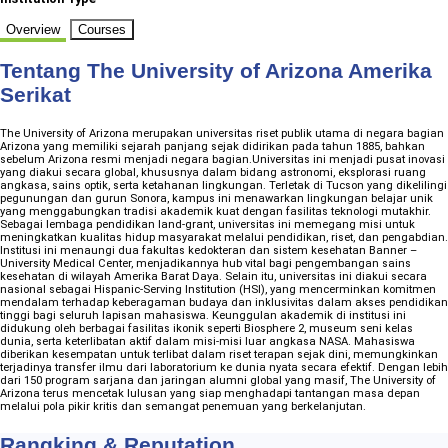
Overview
Courses
Tentang The University of Arizona Amerika
Serikat
The University of Arizona merupakan universitas riset publik utama di negara bagian
Arizona yang memiliki sejarah panjang sejak didirikan pada tahun 1885, bahkan
sebelum Arizona resmi menjadi negara bagian.Universitas ini menjadi pusat inovasi
yang diakui secara global, khususnya dalam bidang astronomi, eksplorasi ruang
angkasa, sains optik, serta ketahanan lingkungan. Terletak di Tucson yang dikelilingi
pegunungan dan gurun Sonora, kampus ini menawarkan lingkungan belajar unik
yang menggabungkan tradisi akademik kuat dengan fasilitas teknologi mutakhir.
Sebagai lembaga pendidikan land-grant, universitas ini memegang misi untuk
meningkatkan kualitas hidup masyarakat melalui pendidikan, riset, dan pengabdian.
Institusi ini menaungi dua fakultas kedokteran dan sistem kesehatan Banner –
University Medical Center, menjadikannya hub vital bagi pengembangan sains
kesehatan di wilayah Amerika Barat Daya. Selain itu, universitas ini diakui secara
nasional sebagai Hispanic-Serving Institution (HSI), yang mencerminkan komitmen
mendalam terhadap keberagaman budaya dan inklusivitas dalam akses pendidikan
tinggi bagi seluruh lapisan mahasiswa. Keunggulan akademik di institusi ini
didukung oleh berbagai fasilitas ikonik seperti Biosphere 2, museum seni kelas
dunia, serta keterlibatan aktif dalam misi-misi luar angkasa NASA. Mahasiswa
diberikan kesempatan untuk terlibat dalam riset terapan sejak dini, memungkinkan
terjadinya transfer ilmu dari laboratorium ke dunia nyata secara efektif. Dengan lebih
dari 150 program sarjana dan jaringan alumni global yang masif, The University of
Arizona terus mencetak lulusan yang siap menghadapi tantangan masa depan
melalui pola pikir kritis dan semangat penemuan yang berkelanjutan.
Rangking & Reputation