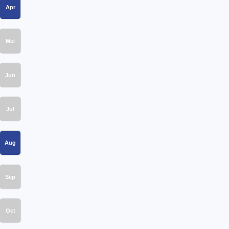
Apr
Mei
Jun
Jul
Aug
Sep
Oct