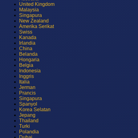
United Kingdom
Malaysia
Singapura
New Zealand
Amerika Serikat
Swiss
Kanada
Irlandia
China
Belanda
Hongaria
Belgia
Indonesia
Inggris
Italia
Jerman
Prancis
Singapura
Spanyol
Korea Selatan
Jepang
Thailand
Turki
Polandia
Dubai