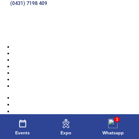
(0431) 7198 409
Daftar Semua Jurusan
Ecosystem Genomics GIDP
Health Promotion Sciences
History
Linguistics
Management Information Systems
Medical Humanities
Neurobiology
Nutritional Sciences and Wellness
Pharmacy Practice and Science
Psychology
1
Events
Expo
Whatsapp