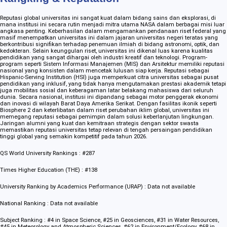
Reputasi global universitas ini sangat kuat dalam bidang sains dan eksplorasi, di
mana institusi ini secara rutin menjadi mitra utama NASA dalam berbagai misi luar
angkasa penting. Keberhasilan dalam mengamankan pendanaan riset federal yang
masif menempatkan universitas ini dalam jajaran universitas negeri teratas yang
berkontribusi signifikan terhadap penemuan ilmiah di bidang astronomi, optik, dan
kedokteran. Selain keunggulan riset, universitas ini dikenal luas karena kualitas
pendidikan yang sangat dihargai oleh industri kreatif dan teknologi. Program-
program seperti Sistem Informasi Manajemen (MIS) dan Arsitektur memiliki reputasi
nasional yang konsisten dalam mencetak lulusan siap kerja. Reputasi sebagai
Hispanic-Serving Institution (HSI) juga memperkuat citra universitas sebagai pusat
pendidikan yang inklusif, yang tidak hanya mengutamakan prestasi akademik tetapi
juga mobilitas sosial dan keberagaman latar belakang mahasiswa dari seluruh
dunia. Secara nasional, institusi ini dipandang sebagai motor penggerak ekonomi
dan inovasi di wilayah Barat Daya Amerika Serikat. Dengan fasilitas ikonik seperti
Biosphere 2 dan keterlibatan dalam riset perubahan iklim global, universitas ini
memegang reputasi sebagai pemimpin dalam solusi keberlanjutan lingkungan.
Jaringan alumni yang kuat dan kemitraan strategis dengan sektor swasta
memastikan reputasi universitas tetap relevan di tengah persaingan pendidikan
tinggi global yang semakin kompetitif pada tahun 2026.
QS World University Rankings : #287
Times Higher Education (THE) : #138
University Ranking by Academics Performance (URAP) : Data not available
National Ranking : Data not available
Subject Ranking : #4 in Space Science, #25 in Geosciences, #31 in Water Resources,
#45 in Meteorology and Atmospheric Sciences, #62 in Environment/Ecology, #68 in