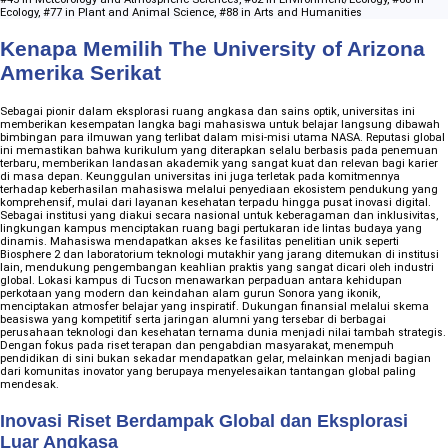
Ecology, #77 in Plant and Animal Science, #88 in Arts and Humanities
Kenapa Memilih The University of Arizona
Amerika Serikat
Sebagai pionir dalam eksplorasi ruang angkasa dan sains optik, universitas ini
memberikan kesempatan langka bagi mahasiswa untuk belajar langsung dibawah
bimbingan para ilmuwan yang terlibat dalam misi-misi utama NASA. Reputasi global
ini memastikan bahwa kurikulum yang diterapkan selalu berbasis pada penemuan
terbaru, memberikan landasan akademik yang sangat kuat dan relevan bagi karier
di masa depan. Keunggulan universitas ini juga terletak pada komitmennya
terhadap keberhasilan mahasiswa melalui penyediaan ekosistem pendukung yang
komprehensif, mulai dari layanan kesehatan terpadu hingga pusat inovasi digital.
Sebagai institusi yang diakui secara nasional untuk keberagaman dan inklusivitas,
lingkungan kampus menciptakan ruang bagi pertukaran ide lintas budaya yang
dinamis. Mahasiswa mendapatkan akses ke fasilitas penelitian unik seperti
Biosphere 2 dan laboratorium teknologi mutakhir yang jarang ditemukan di institusi
lain, mendukung pengembangan keahlian praktis yang sangat dicari oleh industri
global. Lokasi kampus di Tucson menawarkan perpaduan antara kehidupan
perkotaan yang modern dan keindahan alam gurun Sonora yang ikonik,
menciptakan atmosfer belajar yang inspiratif. Dukungan finansial melalui skema
beasiswa yang kompetitif serta jaringan alumni yang tersebar di berbagai
perusahaan teknologi dan kesehatan ternama dunia menjadi nilai tambah strategis.
Dengan fokus pada riset terapan dan pengabdian masyarakat, menempuh
pendidikan di sini bukan sekadar mendapatkan gelar, melainkan menjadi bagian
dari komunitas inovator yang berupaya menyelesaikan tantangan global paling
mendesak.
Inovasi Riset Berdampak Global dan Eksplorasi
Luar Angkasa