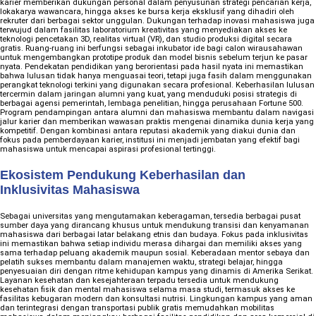
karier memberikan dukungan personal dalam penyusunan strategi pencarian kerja,
lokakarya wawancara, hingga akses ke bursa kerja eksklusif yang dihadiri oleh
rekruter dari berbagai sektor unggulan. Dukungan terhadap inovasi mahasiswa juga
terwujud dalam fasilitas laboratorium kreativitas yang menyediakan akses ke
teknologi pencetakan 3D, realitas virtual (VR), dan studio produksi digital secara
gratis. Ruang-ruang ini berfungsi sebagai inkubator ide bagi calon wirausahawan
untuk mengembangkan prototipe produk dan model bisnis sebelum terjun ke pasar
nyata. Pendekatan pendidikan yang berorientasi pada hasil nyata ini memastikan
bahwa lulusan tidak hanya menguasai teori, tetapi juga fasih dalam menggunakan
perangkat teknologi terkini yang digunakan secara profesional. Keberhasilan lulusan
tercermin dalam jaringan alumni yang kuat, yang menduduki posisi strategis di
berbagai agensi pemerintah, lembaga penelitian, hingga perusahaan Fortune 500.
Program pendampingan antara alumni dan mahasiswa membantu dalam navigasi
jalur karier dan memberikan wawasan praktis mengenai dinamika dunia kerja yang
kompetitif. Dengan kombinasi antara reputasi akademik yang diakui dunia dan
fokus pada pemberdayaan karier, institusi ini menjadi jembatan yang efektif bagi
mahasiswa untuk mencapai aspirasi profesional tertinggi.
Ekosistem Pendukung Keberhasilan dan
Inklusivitas Mahasiswa
Sebagai universitas yang mengutamakan keberagaman, tersedia berbagai pusat
sumber daya yang dirancang khusus untuk mendukung transisi dan kenyamanan
mahasiswa dari berbagai latar belakang etnis dan budaya. Fokus pada inklusivitas
ini memastikan bahwa setiap individu merasa dihargai dan memiliki akses yang
sama terhadap peluang akademik maupun sosial. Keberadaan mentor sebaya dan
pelatih sukses membantu dalam manajemen waktu, strategi belajar, hingga
penyesuaian diri dengan ritme kehidupan kampus yang dinamis di Amerika Serikat.
Layanan kesehatan dan kesejahteraan terpadu tersedia untuk mendukung
kesehatan fisik dan mental mahasiswa selama masa studi, termasuk akses ke
fasilitas kebugaran modern dan konsultasi nutrisi. Lingkungan kampus yang aman
dan terintegrasi dengan transportasi publik gratis memudahkan mobilitas