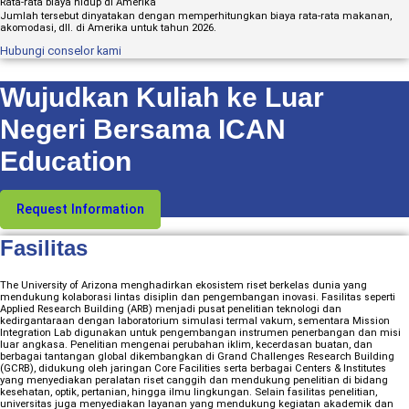
Rata-rata biaya hidup di Amerika
Jumlah tersebut dinyatakan dengan memperhitungkan biaya rata-rata makanan,
akomodasi, dll. di Amerika untuk tahun 2026.
Hubungi conselor kami
Wujudkan Kuliah ke Luar
Negeri Bersama ICAN
Education
Request Information
Fasilitas
The University of Arizona menghadirkan ekosistem riset berkelas dunia yang
mendukung kolaborasi lintas disiplin dan pengembangan inovasi. Fasilitas seperti
Applied Research Building (ARB) menjadi pusat penelitian teknologi dan
kedirgantaraan dengan laboratorium simulasi termal vakum, sementara Mission
Integration Lab digunakan untuk pengembangan instrumen penerbangan dan misi
luar angkasa. Penelitian mengenai perubahan iklim, kecerdasan buatan, dan
berbagai tantangan global dikembangkan di Grand Challenges Research Building
(GCRB), didukung oleh jaringan Core Facilities serta berbagai Centers & Institutes
yang menyediakan peralatan riset canggih dan mendukung penelitian di bidang
kesehatan, optik, pertanian, hingga ilmu lingkungan. Selain fasilitas penelitian,
universitas juga menyediakan layanan yang mendukung kegiatan akademik dan