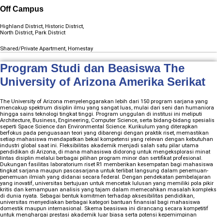
Off Campus
Highland District, Historic District,
North District, Park District
Shared/Private Apartment, Homestay
Program Studi dan Beasiswa The
University of Arizona Amerika Serikat
The University of Arizona menyelenggarakan lebih dari 150 program sarjana yang
mencakup spektrum disiplin ilmu yang sangat luas, mulai dari seni dan humaniora
hingga sains teknologi tingkat tinggi. Program unggulan di institusi ini meliputi
Architecture, Business, Engineering, Computer Science, serta bidang-bidang spesialis
seperti Space Science dan Environmental Science. Kurikulum yang diterapkan
berfokus pada penguasaan teori yang dibarengi dengan praktik riset, memastikan
setiap mahasiswa mendapatkan bekal kompetensi yang relevan dengan kebutuhan
industri global saat ini. Fleksibilitas akademik menjadi salah satu pilar utama
pendidikan di Arizona, di mana mahasiswa didorong untuk mengeksplorasi minat
lintas disiplin melalui berbagai pilihan program minor dan sertifikat profesional.
Dukungan fasilitas laboratorium riset R1 memberikan kesempatan bagi mahasiswa
tingkat sarjana maupun pascasarjana untuk terlibat langsung dalam penemuan-
penemuan ilmiah yang didanai secara federal. Dengan pendekatan pembelajaran
yang inovatif, universitas bertujuan untuk mencetak lulusan yang memiliki pola pikir
kritis dan kemampuan analisis yang tajam dalam memecahkan masalah kompleks
di dunia nyata. Sebagai bentuk komitmen terhadap aksesibilitas pendidikan,
universitas menyediakan berbagai kategori bantuan finansial bagi mahasiswa
domestik maupun internasional. Skema beasiswa ini dirancang secara kompetitif
untuk menghargai prestasi akademik luar biasa serta potensi kepemimpinan