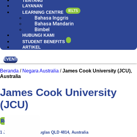
TENTANG
LAYANAN
IELTS
LEARNING CENTRE
Bahasa Inggris
Bahasa Mandarin
Bimbel
HUBUNGI KAMI
STUDENT BENEFITS
ARTIKEL
EVENT
Beranda
/
Negara Australia
/
James Cook University (JCU),
Australia
James Cook University
(JCU)
Request Info
1 James Cook Dr, Douglas QLD 4814, Australia