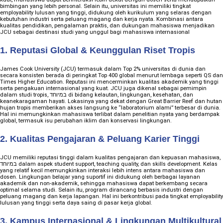
bimbingan yang lebih personal. Selain itu, universitas ini memiliki tingkat
employability lulusan yang tinggi, didukung oleh kurikulum yang selaras dengan
kebutuhan industri serta peluang magang dan kerja nyata. Kombinasi antara
kualitas pendidikan, pengalaman praktis, dan dukungan mahasiswa menjadikan
JCU sebagai destinasi studi yang unggul bagi mahasiswa internasional
1. Reputasi Global & Keunggulan Riset Tropis
James Cook University (JCU) termasuk dalam Top 2% universitas di dunia dan
secara konsisten berada di peringkat Top 400 global menurut lembaga seperti QS dan
Times Higher Education. Reputasi ini mencerminkan kualitas akademik yang tinggi
serta pengakuan internasional yang kuat. JCU juga dikenal sebagai pemimpin
dalam studi tropis, במיוחד di bidang kelautan, lingkungan, kesehatan, dan
keanekaragaman hayati. Lokasinya yang dekat dengan Great Barrier Reef dan hutan
hujan tropis memberikan akses langsung ke “laboratorium alami” terbesar di dunia.
Hal ini memungkinkan mahasiswa terlibat dalam penelitian nyata yang berdampak
global, termasuk isu perubahan iklim dan konservasi lingkungan.
2. Kualitas Pengajaran & Peluang Karier Tinggi
JCU memiliki reputasi tinggi dalam kualitas pengajaran dan kepuasan mahasiswa,
במיוחד dalam aspek student support, teaching quality, dan skills development. Kelas
yang relatif kecil memungkinkan interaksi lebih intens antara mahasiswa dan
dosen. Lingkungan belajar yang suportif ini didukung oleh berbagai layanan
akademik dan non-akademik, sehingga mahasiswa dapat berkembang secara
optimal selama studi. Selain itu, program dirancang berbasis industri dengan
peluang magang dan kerja lapangan. Hal ini berkontribusi pada tingkat employability
lulusan yang tinggi serta daya saing di pasar kerja global.
3. Kampus Internasional & Lingkungan Multikultural