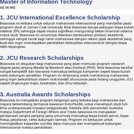
Master of Information Technology
A$ 34.960
1. JCU International Excellence Scholarship
Beasiswa ini terbuka untuk seluruh mahasiswa internasional yang mendaftar pada
program studi di James Cook University. Nilai beasiswa berupa potongan biaya kuliah
sebesar 25%, sehingga dapat secara signifikan mengurangi beban finansial selama
masa studi. Beasiswa ini umumnya diberikan berdasarkan prestasi akademik,
sehingga sangat cocok bagi calon mahasiswa dengan rekam jejak akademik yang
kuat dan ingin mendapatkan pendidikan berkualitas internasional dengan biaya
lebih terjangkau.
2. JCU Research Scholarships
Beasiswa ini ditujukan bagi mahasiswa yang akan memulai program research
degree pada jenjang Master by Research atau Doctoral (PhD). Nilai beasiswa bersifat
sangat kompetitif dan biasanya mencakup berbagai komponen seperti biaya kuliah
serta dukungan penelitian. Program ini dirancang untuk mendukung mahasiswa
yang ingin berkontribusi dalam riset inovatif, khususnya pada bidang unggulan JCU
seperti lingkungan tropis, kesehatan, dan ilmu kelautan.
3. Australia Awards Scholarships
Beasiswa ini merupakan program bergengsi yang terbuka bagi mahasiswa dari
negara berkembang, termasuk kawasan Indo-Pasifik, untuk menempuh studi full-
time undergraduate maupun postgraduate. Dikelola oleh pemerintah Australia
melalui Department of Foreign Affairs and Trade, beasiswa ini merupakan
pendanaan jangka panjang yang umumnya mencakup biaya kuliah penuh, biaya
hidup, perjalanan, serta dukungan lainnya. Program ini bertujuan untuk
meningkatkan kapasitas sumber daya manusia dan memperkuat hubungan
internasional melalui pendidikan.