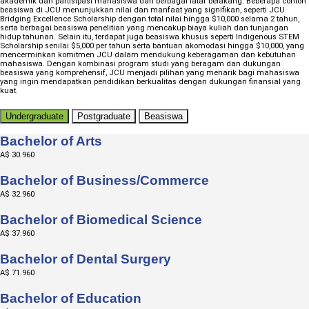
akademik dan partisipasi mahasiswa dari berbagai latar belakang. Beberapa contoh
beasiswa di JCU menunjukkan nilai dan manfaat yang signifikan, seperti JCU
Bridging Excellence Scholarship dengan total nilai hingga $10,000 selama 2 tahun,
serta berbagai beasiswa penelitian yang mencakup biaya kuliah dan tunjangan
hidup tahunan. Selain itu, terdapat juga beasiswa khusus seperti Indigenous STEM
Scholarship senilai $5,000 per tahun serta bantuan akomodasi hingga $10,000, yang
mencerminkan komitmen JCU dalam mendukung keberagaman dan kebutuhan
mahasiswa. Dengan kombinasi program studi yang beragam dan dukungan
beasiswa yang komprehensif, JCU menjadi pilihan yang menarik bagi mahasiswa
yang ingin mendapatkan pendidikan berkualitas dengan dukungan finansial yang
kuat.
Undergraduate
Postgraduate
Beasiswa
Bachelor of Arts
A$ 30.960
Bachelor of Business/Commerce
A$ 32.960
Bachelor of Biomedical Science
A$ 37.960
Bachelor of Dental Surgery
A$ 71.960
Bachelor of Education