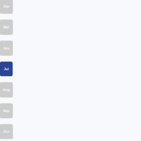
Apr
Mei
Jun
Jul
Aug
Sep
Oct