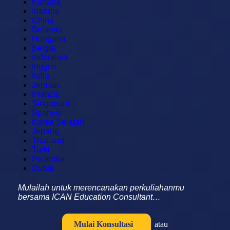
Kanada
Irlandia
China
Belanda
Hongaria
Belgia
Indonesia
Inggris
Italia
Jerman
Prancis
Singapura
Spanyol
Korea Selatan
Jepang
Thailand
Turki
Polandia
Dubai
Mulailah untuk merencanakan perkuliahanmu
bersama ICAN Education Consultant…
Mulai Konsultasi
atau