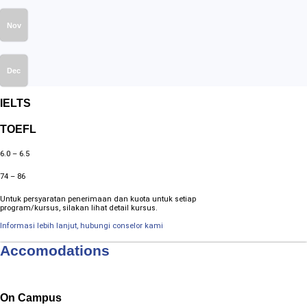
Nov
Dec
IELTS
TOEFL
6.0 – 6.5
74 – 86
Untuk persyaratan penerimaan dan kuota untuk setiap
program/kursus, silakan lihat detail kursus.
Informasi lebih lanjut, hubungi conselor kami
Accomodations
On Campus