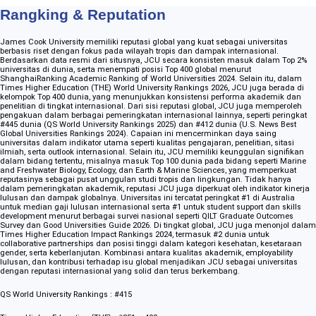
Rangking & Reputation
James Cook University memiliki reputasi global yang kuat sebagai universitas
berbasis riset dengan fokus pada wilayah tropis dan dampak internasional.
Berdasarkan data resmi dari situsnya, JCU secara konsisten masuk dalam Top 2%
universitas di dunia, serta menempati posisi Top 400 global menurut
ShanghaiRanking Academic Ranking of World Universities 2024. Selain itu, dalam
Times Higher Education (THE) World University Rankings 2026, JCU juga berada di
kelompok Top 400 dunia, yang menunjukkan konsistensi performa akademik dan
penelitian di tingkat internasional. Dari sisi reputasi global, JCU juga memperoleh
pengakuan dalam berbagai pemeringkatan internasional lainnya, seperti peringkat
#445 dunia (QS World University Rankings 2025) dan #412 dunia (U.S. News Best
Global Universities Rankings 2024). Capaian ini mencerminkan daya saing
universitas dalam indikator utama seperti kualitas pengajaran, penelitian, sitasi
ilmiah, serta outlook internasional. Selain itu, JCU memiliki keunggulan signifikan
dalam bidang tertentu, misalnya masuk Top 100 dunia pada bidang seperti Marine
and Freshwater Biology, Ecology, dan Earth & Marine Sciences, yang memperkuat
reputasinya sebagai pusat unggulan studi tropis dan lingkungan. Tidak hanya
dalam pemeringkatan akademik, reputasi JCU juga diperkuat oleh indikator kinerja
lulusan dan dampak globalnya. Universitas ini tercatat peringkat #1 di Australia
untuk median gaji lulusan internasional serta #1 untuk student support dan skills
development menurut berbagai survei nasional seperti QILT Graduate Outcomes
Survey dan Good Universities Guide 2026. Di tingkat global, JCU juga menonjol dalam
Times Higher Education Impact Rankings 2024, termasuk #2 dunia untuk
collaborative partnerships dan posisi tinggi dalam kategori kesehatan, kesetaraan
gender, serta keberlanjutan. Kombinasi antara kualitas akademik, employability
lulusan, dan kontribusi terhadap isu global menjadikan JCU sebagai universitas
dengan reputasi internasional yang solid dan terus berkembang.
QS World University Rankings : #415