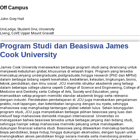
Off Campus
John Grey Hall
UniLodge, Student One, University
Living, CoVE Upper Mount Gravatt
Program Studi dan Beasiswa James
Cook University
James Cook University menawarkan berbagai program studi yang dirancang untuk
menjawab kebutuhan global, khususnya di wilayah tropis. Program yang tersedia
mencakup jenjang undergraduate, postgraduate, hingga research (PhD dan MPhil)
dalam berbagai bidang seperti kesehatan, kedokteran, kelautan, lingkungan, bisnis,
teknik, pendidikan, dan ilmu sosial. JCU memiliki struktur akademik yang terbagi
dalam beberapa college utama seperti College of Science and Engineering, College of
Medicine and Dentistry, serta College of Arts, Society and Education, yang
memastikan setiap program memiliki standar akademik tinggi serta relevansi
dengan industri. Pendekatan pembelajaran di JCU juga menekankan pengalaman
praktis, riset lapangan, dan keterlibatan langsung dengan isu nyata, sehingga
mahasiswa siap menghadapi tantangan global setelah lulus. Selain keunggulan
program studi, JCU juga menyediakan berbagai pilihan beasiswa yang luas dan
inklusif bagi mahasiswa domestik maupun internasional. Universitas ini
menegaskan bahwa beasiswa tersedia untuk berbagai jenjang dan bidang studi,
sehingga hampir setiap mahasiswa memiliki peluang untuk mendapatkan
dukungan finansial selama studi. Beasiswa yang ditawarkan mencakup bantuan
biaya pendidikan, biaya hidup, hingga dukungan akomodasi, dengan tujuan untuk
meningkatkan akses pendidikan tinggi secara merata serta mendorong prestasi