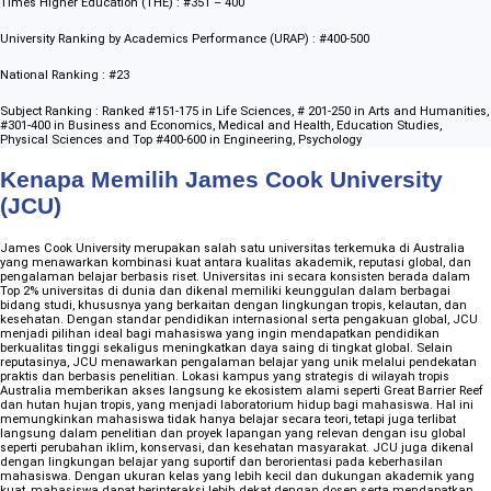
Times Higher Education (THE) : #351 – 400
University Ranking by Academics Performance (URAP) : #400-500
National Ranking : #23
Subject Ranking : Ranked #151-175 in Life Sciences, # 201-250 in Arts and Humanities,
#301-400 in Business and Economics, Medical and Health, Education Studies,
Physical Sciences and Top #400-600 in Engineering, Psychology
Kenapa Memilih James Cook University
(JCU)
James Cook University merupakan salah satu universitas terkemuka di Australia
yang menawarkan kombinasi kuat antara kualitas akademik, reputasi global, dan
pengalaman belajar berbasis riset. Universitas ini secara konsisten berada dalam
Top 2% universitas di dunia dan dikenal memiliki keunggulan dalam berbagai
bidang studi, khususnya yang berkaitan dengan lingkungan tropis, kelautan, dan
kesehatan. Dengan standar pendidikan internasional serta pengakuan global, JCU
menjadi pilihan ideal bagi mahasiswa yang ingin mendapatkan pendidikan
berkualitas tinggi sekaligus meningkatkan daya saing di tingkat global. Selain
reputasinya, JCU menawarkan pengalaman belajar yang unik melalui pendekatan
praktis dan berbasis penelitian. Lokasi kampus yang strategis di wilayah tropis
Australia memberikan akses langsung ke ekosistem alami seperti Great Barrier Reef
dan hutan hujan tropis, yang menjadi laboratorium hidup bagi mahasiswa. Hal ini
memungkinkan mahasiswa tidak hanya belajar secara teori, tetapi juga terlibat
langsung dalam penelitian dan proyek lapangan yang relevan dengan isu global
seperti perubahan iklim, konservasi, dan kesehatan masyarakat. JCU juga dikenal
dengan lingkungan belajar yang suportif dan berorientasi pada keberhasilan
mahasiswa. Dengan ukuran kelas yang lebih kecil dan dukungan akademik yang
kuat, mahasiswa dapat berinteraksi lebih dekat dengan dosen serta mendapatkan