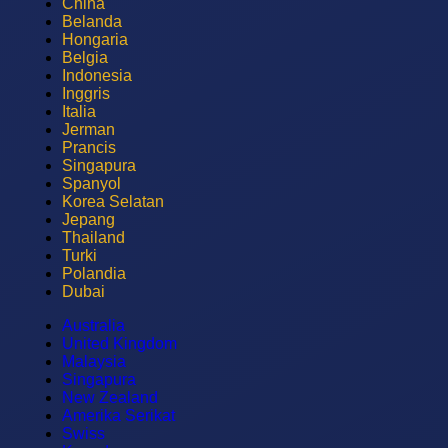
China
Belanda
Hongaria
Belgia
Indonesia
Inggris
Italia
Jerman
Prancis
Singapura
Spanyol
Korea Selatan
Jepang
Thailand
Turki
Polandia
Dubai
Australia
United Kingdom
Malaysia
Singapura
New Zealand
Amerika Serikat
Swiss