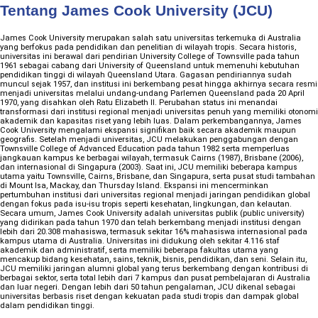
Tentang James Cook University (JCU)
James Cook University merupakan salah satu universitas terkemuka di Australia
yang berfokus pada pendidikan dan penelitian di wilayah tropis. Secara historis,
universitas ini berawal dari pendirian University College of Townsville pada tahun
1961 sebagai cabang dari University of Queensland untuk memenuhi kebutuhan
pendidikan tinggi di wilayah Queensland Utara. Gagasan pendiriannya sudah
muncul sejak 1957, dan institusi ini berkembang pesat hingga akhirnya secara resmi
menjadi universitas melalui undang-undang Parlemen Queensland pada 20 April
1970, yang disahkan oleh Ratu Elizabeth II. Perubahan status ini menandai
transformasi dari institusi regional menjadi universitas penuh yang memiliki otonomi
akademik dan kapasitas riset yang lebih luas. Dalam perkembangannya, James
Cook University mengalami ekspansi signifikan baik secara akademik maupun
geografis. Setelah menjadi universitas, JCU melakukan penggabungan dengan
Townsville College of Advanced Education pada tahun 1982 serta memperluas
jangkauan kampus ke berbagai wilayah, termasuk Cairns (1987), Brisbane (2006),
dan internasional di Singapura (2003). Saat ini, JCU memiliki beberapa kampus
utama yaitu Townsville, Cairns, Brisbane, dan Singapura, serta pusat studi tambahan
di Mount Isa, Mackay, dan Thursday Island. Ekspansi ini mencerminkan
pertumbuhan institusi dari universitas regional menjadi jaringan pendidikan global
dengan fokus pada isu-isu tropis seperti kesehatan, lingkungan, dan kelautan.
Secara umum, James Cook University adalah universitas publik (public university)
yang didirikan pada tahun 1970 dan telah berkembang menjadi institusi dengan
lebih dari 20.308 mahasiswa, termasuk sekitar 16% mahasiswa internasional pada
kampus utama di Australia. Universitas ini didukung oleh sekitar 4.116 staf
akademik dan administratif, serta memiliki beberapa fakultas utama yang
mencakup bidang kesehatan, sains, teknik, bisnis, pendidikan, dan seni. Selain itu,
JCU memiliki jaringan alumni global yang terus berkembang dengan kontribusi di
berbagai sektor, serta total lebih dari 7 kampus dan pusat pembelajaran di Australia
dan luar negeri. Dengan lebih dari 50 tahun pengalaman, JCU dikenal sebagai
universitas berbasis riset dengan kekuatan pada studi tropis dan dampak global
dalam pendidikan tinggi.