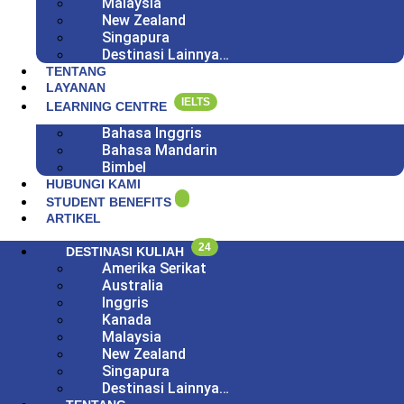
Malaysia
New Zealand
Singapura
Destinasi Lainnya…
TENTANG
LAYANAN
IELTS
LEARNING CENTRE
Bahasa Inggris
Bahasa Mandarin
Bimbel
HUBUNGI KAMI
STUDENT BENEFITS
ARTIKEL
24
DESTINASI KULIAH
Amerika Serikat
Australia
Inggris
Kanada
Malaysia
New Zealand
Singapura
Destinasi Lainnya…