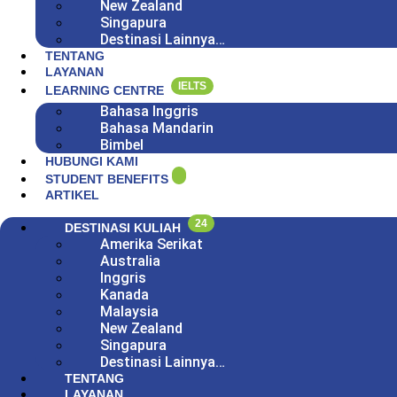
New Zealand
Singapura
Destinasi Lainnya…
TENTANG
LAYANAN
IELTS
LEARNING CENTRE
Bahasa Inggris
Bahasa Mandarin
Bimbel
HUBUNGI KAMI
STUDENT BENEFITS
ARTIKEL
24
DESTINASI KULIAH
Amerika Serikat
Australia
Inggris
Kanada
Malaysia
New Zealand
Singapura
Destinasi Lainnya…
TENTANG
LAYANAN