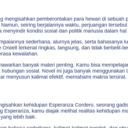
g mengisahkan pemberontakan para hewan di sebuah pe
as. Namun, seiring berjalannya waktu, perjuangan terseb
ya menyindir kondisi sosial dan politik manusia dalam 
ampaiannya sederhana, alurnya jelas, serta bahasanya
well terkenal ringkas, langsung, dan tidak berbelit-bel
erasa kewalahan.
nawarkan banyak materi penting. Kamu bisa mempelajari
 hubungan sosial. Novel ini juga banyak menggunakan te
ajar menyusun kalimat efektif, memahami makna tersira
gisahkan kehidupan Esperanza Cordero, seorang gadis
 Esperanza, kamu diajak melihat realitas kehidupan masy
yang lebih baik.
n bahasa sederhana, kalimat-kalimat pendek, dan strukt