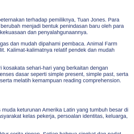
ternakan terhadap pemiliknya, Tuan Jones. Para
ut berubah menjadi bentuk penindasan baru oleh para
hal kekuasaan dan penyalahgunaannya.
 lugas dan mudah dipahami pembaca. Animal Farm
it. Kalimat-kalimatnya relatif pendek dan mudah
 kosakata sehari-hari yang berkaitan dengan
nses dasar seperti simple present, simple past, serta
t, serta melatih kemampuan reading comprehension.
 muda keturunan Amerika Latin yang tumbuh besar di
arakat kelas pekerja, persoalan identitas, keluarga,
ur cerita ringan. Setiap babnya singkat dan padat,