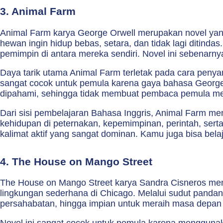
3. Animal Farm
Animal Farm karya George Orwell merupakan novel yan
hewan ingin hidup bebas, setara, dan tidak lagi ditind
pemimpin di antara mereka sendiri. Novel ini sebenarn
Daya tarik utama Animal Farm terletak pada cara peny
sangat cocok untuk pemula karena gaya bahasa George Or
dipahami, sehingga tidak membuat pembaca pemula m
Dari sisi pembelajaran Bahasa Inggris, Animal Farm me
kehidupan di peternakan, kepemimpinan, perintah, serta
kalimat aktif yang sangat dominan. Kamu juga bisa bel
4. The House on Mango Street
The House on Mango Street karya Sandra Cisneros men
lingkungan sederhana di Chicago. Melalui sudut pandang
persahabatan, hingga impian untuk meraih masa depan 
Novel ini sangat cocok untuk pemula karena menggunaka