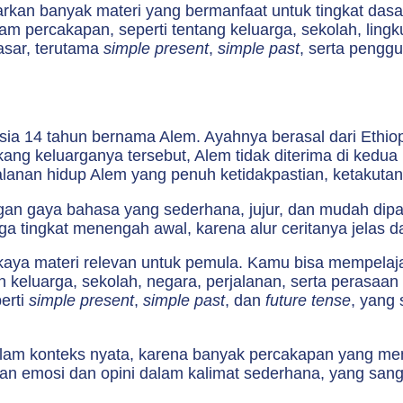
warkan banyak materi yang bermanfaat untuk tingkat da
lam percakapan, seperti tentang keluarga, sekolah, lingk
asar, terutama
simple present
,
simple past
, serta pengg
sia 14 tahun bernama Alem. Ayahnya berasal dari Ethio
ang keluarganya tersebut, Alem tidak diterima di kedua 
jalanan hidup Alem yang penuh ketidakpastian, ketakutan
gan gaya bahasa yang sederhana, jujur, dan mudah dip
tingkat menengah awal, karena alur ceritanya jelas dan 
t kaya materi relevan untuk pemula. Kamu bisa mempelaj
eluarga, sekolah, negara, perjalanan, serta perasaan se
erti
simple present
,
simple past
, dan
future tense
, yang
lam konteks nyata, karena banyak percakapan yang me
kan emosi dan opini dalam kalimat sederhana, yang sa