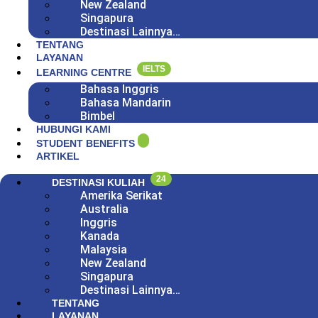
New Zealand
Singapura
Destinasi Lainnya…
TENTANG
LAYANAN
IELTS
LEARNING CENTRE
Bahasa Inggris
Bahasa Mandarin
Bimbel
HUBUNGI KAMI
STUDENT BENEFITS
ARTIKEL
24
DESTINASI KULIAH
Amerika Serikat
Australia
Inggris
Kanada
Malaysia
New Zealand
Singapura
Destinasi Lainnya…
TENTANG
LAYANAN