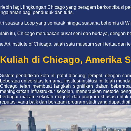
rlebih lagi, lingkungan Chicago yang beragam berkontribusi p
ngalaman bagi penduduk dan turis.
ri suasana Loop yang semarak hingga suasana bohemia di Wic
lain itu, Chicago merupakan pusat seni dan budaya, dengan b
e Art Institute of Chicago, salah satu museum seni tertua dan
Kuliah di Chicago, Amerika S
Sistem pendidikan kota ini patut diacungi jempol, dengan ca
beberapa universitas ternama. Institusi-institusi ini telah me
Chicago telah membuat langkah signifikan dalam beberapa 
meningkatkan infrastruktur sekolah, menerapkan metode penga
berbagai macam sekolah magnet dan program khusus untuk me
reputasi yang baik dan beragam program studi yang dapat dipil