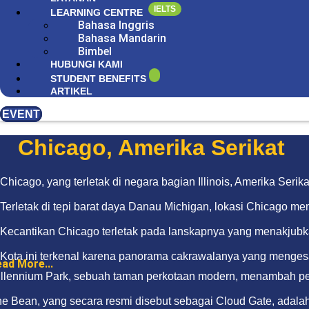
IELTS
LEARNING CENTRE
Bahasa Inggris
Bahasa Mandarin
Bimbel
HUBUNGI KAMI
STUDENT BENEFITS
ARTIKEL
EVENT
Chicago, Amerika Serikat
Chicago, yang terletak di negara bagian Illinois, Amerika Ser
Terletak di tepi barat daya Danau Michigan, lokasi Chicago 
Kecantikan Chicago terletak pada lanskapnya yang menakjubka
Kota ini terkenal karena panorama cakrawalanya yang menges
ad More...
llennium Park, sebuah taman perkotaan modern, menambah p
e Bean, yang secara resmi disebut sebagai Cloud Gate, adalah