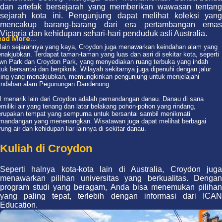
dan artefak bersejarah yang memberikan wawasan tentang
sejarah kota ini. Pengunjung dapat melihat koleksi yang
mencakup barang-barang dari era pertambangan emas
Victoria dan kehidupan sehari-hari penduduk asli Australia.
ad More...
lain sejarahnya yang kaya, Croydon juga menawarkan keindahan alam yang
nakjubkan. Terdapat taman-taman yang luas dan asri di sekitar kota, seperti
wn Park dan Croydon Park, yang menyediakan ruang terbuka yang indah
tuk bersantai dan berpiknik. Wilayah sekitarnya juga dipenuhi dengan jalur
king yang menakjubkan, memungkinkan pengunjung untuk menjelajahi
indahan alam Pegunungan Dandenong.
l menarik lain dari Croydon adalah pemandangan danau. Danau di sana
miliki air yang tenang dan latar belakang pohon-pohon yang rindang,
rupakan tempat yang sempurna untuk bersantai sambil menikmati
mandangan yang menenangkan. Wisatawan juga dapat melihat berbagai
rung air dan kehidupan liar lainnya di sekitar danau.
Kuliah di Croydon
Seperti halnya kota-kota lain di Australia, Croydon juga
menawarkan pilihan universitas yang berkualitas. Dengan
program studi yang beragam, Anda bisa menemukan pilihan
yang paling tepat, terlebih dengan informasi dari ICAN
Education.