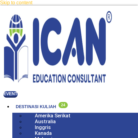
Skip to content
EVENT
24
DESTINASI KULIAH
Amerika Serikat
Australia
Inggris
Kanada