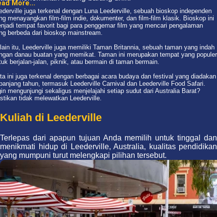
ad More...
ederville juga terkenal dengan Luna Leederville, sebuah bioskop independen
ng menayangkan film-film indie, dokumenter, dan film-film klasik. Bioskop ini
njadi tempat favorit bagi para penggemar film yang mencari pengalaman
ng berbeda dari bioskop mainstream.
lain itu, Leederville juga memiliki Taman Britannia, sebuah taman yang indah
ngan danau buatan yang memikat. Taman ini merupakan tempat yang populer
tuk berjalan-jalan, piknik, atau bermain di taman bermain.
ta ini juga terkenal dengan berbagai acara budaya dan festival yang diadakan
panjang tahun, termasuk Leederville Carnival dan Leederville Food Safari.
gin mengunjungi sekaligus menjelajahi setiap sudut dari Australia Barat?
stikan tidak melewatkan Leederville.
Kuliah di Leederville
Terlepas dari apapun tujuan Anda memilih untuk tinggal dan
menikmati hidup di Leederville, Australia, kualitas pendidikan
yang mumpuni turut melengkapi pilihan tersebut.