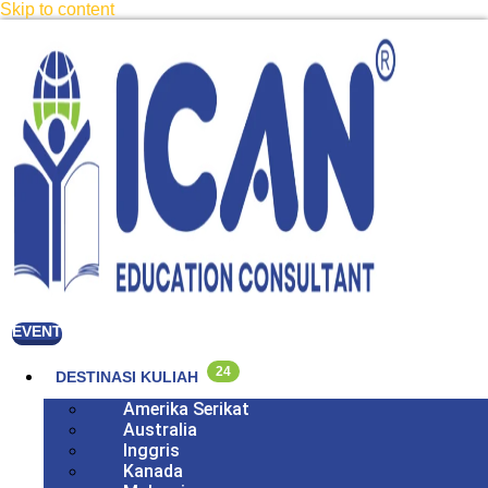
Skip to content
EVENT
24
DESTINASI KULIAH
Amerika Serikat
Australia
Inggris
Kanada