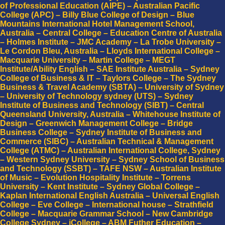
of Professional Education (AIPE) – Australian Pacific
College (APC) – Billy Blue College of Design – Blue
Mountains International Hotel Management School,
Australia – Central College – Education Centre of Australia
– Holmes Institute – JMC Academy – La Trobe University –
Le Cordon Bleu, Australia – Lloyds International College –
Macquarie University – Martin College – MEGT
Institute/Ability English – SAE Institute Australia – Sydney
College of Business & IT – Taylors College – The Sydney
Business & Travel Academy (SBTA) – University of Sydney
– University of Technology sydney (UTS) – Sydney
Institute of Business and Technology (SIBT) – Central
Queensland University, Australia – Whitehouse Institute of
Design – Greenwich Management College – Bridge
Business College – Sydney Institute of Business and
Commerce (SIBC) – Australian Technical & Management
College (ATMC) – Australian International College, Sydney
– Western Sydney University – Sydney School of Business
and Technology (SSBT) – TAFE NSW – Australian Institute
of Music – Evolution Hospitality Institute – Torrens
University – Kent Institute – Sydney Global College –
Kaplan International English Australia – Universal English
College – Eve College – International house – Strathfield
College – Macquarie Grammar School – New Cambridge
College Sydney – iCollege – ABM Futher Education –