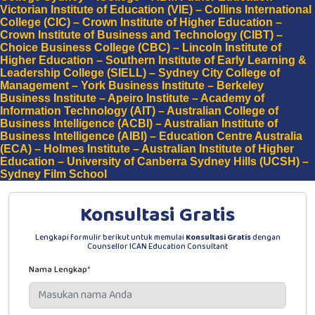
Victorian Institute of Education (VIE) – Collins International
College (CIC) – Crown Institute of Higher Education –
Crown Institute of Business and Technology (CIBT) –
Choice Business College (CBC) – Lincoln Institute of
Higher Education – Southern Institute of Early Learning &
Leadership College (SIELL) – Sydney City College of
Management – York Business Institute – Berkeley
Business Institute – Apeiro Institute – Academy of
Information Technology (AIT) – Australian College of
Business Intelligence (ACBI) – Australian Institute of
Business Intelligence (AIBI) – Education Centre Australia
(ECA) – Holmes Institute – Australian Institute of Higher
Education – University of Canberra Sydney Hills (UCSH) –
Sydney Film School