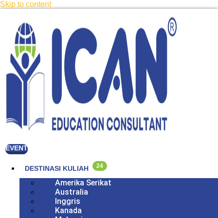
Skip to content
EVENT
24
DESTINASI KULIAH
Amerika Serikat
Australia
Inggris
Kanada