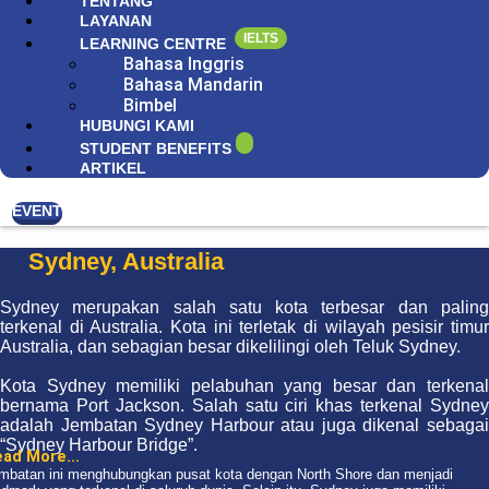
TENTANG
LAYANAN
IELTS
LEARNING CENTRE
Bahasa Inggris
Bahasa Mandarin
Bimbel
HUBUNGI KAMI
STUDENT BENEFITS
ARTIKEL
EVENT
Sydney, Australia
Sydney merupakan salah satu kota terbesar dan paling
terkenal di Australia. Kota ini terletak di wilayah pesisir timur
Australia, dan sebagian besar dikelilingi oleh Teluk Sydney.
Kota Sydney memiliki pelabuhan yang besar dan terkenal
bernama Port Jackson. Salah satu ciri khas terkenal Sydney
adalah Jembatan Sydney Harbour atau juga dikenal sebagai
“Sydney Harbour Bridge”.
ad More...
mbatan ini menghubungkan pusat kota dengan North Shore dan menjadi