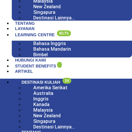
Malaysia
New Zealand
Singapura
Destinasi Lainnya…
TENTANG
LAYANAN
IELTS
LEARNING CENTRE
Bahasa Inggris
Bahasa Mandarin
Bimbel
HUBUNGI KAMI
STUDENT BENEFITS
ARTIKEL
24
DESTINASI KULIAH
Amerika Serikat
Australia
Inggris
Kanada
Malaysia
New Zealand
Singapura
Destinasi Lainnya…