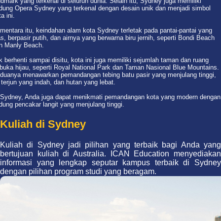
ndmark yang terkenal di seluruh dunia. Selain itu, Sydney juga memiliki
dung Opera Sydney yang terkenal dengan desain unik dan menjadi simbol
a ini.
mentara itu, keindahan alam kota Sydney terletak pada pantai-pantai yang
as, berpasir putih, dan airnya yang berwarna biru jernih, seperti Bondi Beach
n Manly Beach.
k berhenti sampai disitu, kota ini juga memiliki sejumlah taman dan ruang
rbuka hijau, seperti Royal National Park dan Taman Nasional Blue Mountains.
duanya menawarkan pemandangan tebing batu pasir yang menjulang tinggi,
r terjun yang indah, dan hutan yang lebat.
 Sydney, Anda juga dapat menikmati pemandangan kota yang modern dengan
dung pencakar langit yang menjulang tinggi.
Kuliah di Sydney
Kuliah di Sydney jadi pilihan yang terbaik bagi Anda yang
bertujuan kuliah di Australia. ICAN Education menyediakan
informasi yang lengkap seputar kampus terbaik di Sydney
dengan pilihan program studi yang beragam.