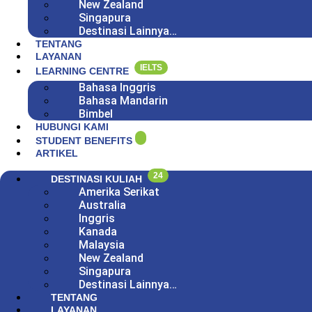
New Zealand
Singapura
Destinasi Lainnya…
TENTANG
LAYANAN
IELTS
LEARNING CENTRE
Bahasa Inggris
Bahasa Mandarin
Bimbel
HUBUNGI KAMI
STUDENT BENEFITS
ARTIKEL
24
DESTINASI KULIAH
Amerika Serikat
Australia
Inggris
Kanada
Malaysia
New Zealand
Singapura
Destinasi Lainnya…
TENTANG
LAYANAN