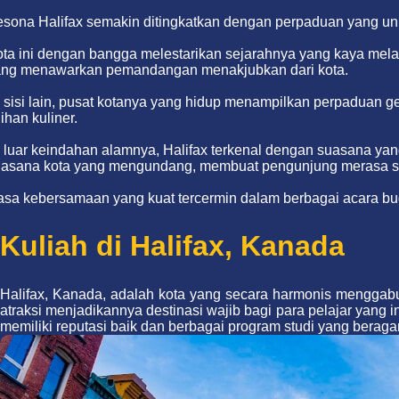
sona Halifax semakin ditingkatkan dengan perpaduan yang unik 
ta ini dengan bangga melestarikan sejarahnya yang kaya mela
ang menawarkan pemandangan menakjubkan dari kota.
 sisi lain, pusat kotanya yang hidup menampilkan perpaduan 
lihan kuliner.
 luar keindahan alamnya, Halifax terkenal dengan suasana y
asana kota yang mengundang, membuat pengunjung merasa sepe
sa kebersamaan yang kuat tercermin dalam berbagai acara buda
Kuliah di Halifax, Kanada
Halifax, Kanada, adalah kota yang secara harmonis menggab
atraksi menjadikannya destinasi wajib bagi para pelajar yang
memiliki reputasi baik dan berbagai program studi yang beragam