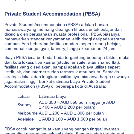
Private Student Accommodation (PBSA)
Private Student Accommodation (PBSA) adalah hunian
mahasiswa yang memang dibangun khusus untuk pelajar dan
dikelola oleh perusahaan swasta profesional. PBSA biasanya
menawarkan standar kenyamanan lebih tinggi daripada asrama
kampus. Ada beberapa fasilitas modern seperti ruang belajar,
communal lounge, gym, laundry, hingga keamanan 24 jam.
Biaya PBSA bisa berbeda-beda tergantung beberapa faktor, mulai
dari kota lokasi, tipe kamar (studio, ensuite, atau shared flat),
fasilitas yang disediakan, sampai apakah biaya utilitas seperti
listrik, air, dan internet sudah termasuk atau belum. Semakin
strategis lokasi dan lengkap fasilitasnya, biasanya harga sewanya
juga makin tinggi. Berikut estimasi biaya Private Student
Accommodation (PBSA) di beberapa kota di Australia:
Lokasi
Estimasi Biaya
AUD 350 – AUD 550 per minggu (± AUD
Sydney
1.400 – AUD 2.200 per bulan)
Melbourne
AUD 1.200 – AUD 1.800 per bulan
Adelaide
± AUD 1.100 – AUD 1.500 per bulan
PBSA cocok banget buat kamu yang pengen tinggal nyaman
tanpa ribet ngurus banyak hal teknis. Semua sudah tertata rapi,