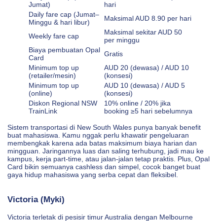
Jumat)
hari
Daily fare cap (Jumat–
Maksimal AUD 8.90 per hari
Minggu & hari libur)
Maksimal sekitar AUD 50
Weekly fare cap
per minggu
Biaya pembuatan Opal
Gratis
Card
Minimum top up
AUD 20 (dewasa) / AUD 10
(retailer/mesin)
(konsesi)
Minimum top up
AUD 10 (dewasa) / AUD 5
(online)
(konsesi)
Diskon Regional NSW
10% online / 20% jika
TrainLink
booking ≥5 hari sebelumnya
Sistem transportasi di New South Wales punya banyak benefit
buat mahasiswa. Kamu nggak perlu khawatir pengeluaran
membengkak karena ada batas maksimum biaya harian dan
mingguan. Jaringannya luas dan saling terhubung, jadi mau ke
kampus, kerja part-time, atau jalan-jalan tetap praktis. Plus, Opal
Card bikin semuanya cashless dan simpel, cocok banget buat
gaya hidup mahasiswa yang serba cepat dan fleksibel.
Victoria (Myki)
Victoria terletak di pesisir timur Australia dengan Melbourne