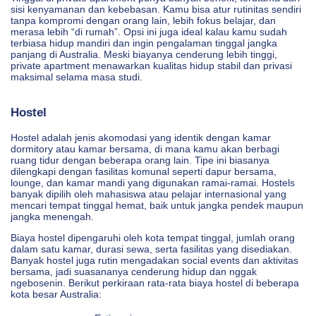
sisi kenyamanan dan kebebasan. Kamu bisa atur rutinitas sendiri
tanpa kompromi dengan orang lain, lebih fokus belajar, dan
merasa lebih “di rumah”. Opsi ini juga ideal kalau kamu sudah
terbiasa hidup mandiri dan ingin pengalaman tinggal jangka
panjang di Australia. Meski biayanya cenderung lebih tinggi,
private apartment menawarkan kualitas hidup stabil dan privasi
maksimal selama masa studi.
Hostel
Hostel adalah jenis akomodasi yang identik dengan kamar
dormitory atau kamar bersama, di mana kamu akan berbagi
ruang tidur dengan beberapa orang lain. Tipe ini biasanya
dilengkapi dengan fasilitas komunal seperti dapur bersama,
lounge, dan kamar mandi yang digunakan ramai-ramai. Hostels
banyak dipilih oleh mahasiswa atau pelajar internasional yang
mencari tempat tinggal hemat, baik untuk jangka pendek maupun
jangka menengah.
Biaya hostel dipengaruhi oleh kota tempat tinggal, jumlah orang
dalam satu kamar, durasi sewa, serta fasilitas yang disediakan.
Banyak hostel juga rutin mengadakan social events dan aktivitas
bersama, jadi suasananya cenderung hidup dan nggak
ngebosenin. Berikut perkiraan rata-rata biaya hostel di beberapa
kota besar Australia: