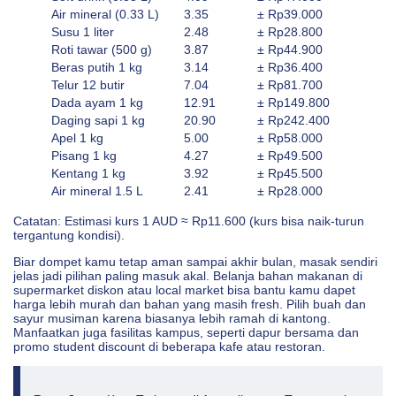
Air mineral (0.33 L)
3.35
± Rp39.000
Susu 1 liter
2.48
± Rp28.800
Roti tawar (500 g)
3.87
± Rp44.900
Beras putih 1 kg
3.14
± Rp36.400
Telur 12 butir
7.04
± Rp81.700
Dada ayam 1 kg
12.91
± Rp149.800
Daging sapi 1 kg
20.90
± Rp242.400
Apel 1 kg
5.00
± Rp58.000
Pisang 1 kg
4.27
± Rp49.500
Kentang 1 kg
3.92
± Rp45.500
Air mineral 1.5 L
2.41
± Rp28.000
Catatan: Estimasi kurs 1 AUD ≈ Rp11.600 (kurs bisa naik-turun
tergantung kondisi).
Biar dompet kamu tetap aman sampai akhir bulan, masak sendiri
jelas jadi pilihan paling masuk akal. Belanja bahan makanan di
supermarket diskon atau local market bisa bantu kamu dapet
harga lebih murah dan bahan yang masih fresh. Pilih buah dan
sayur musiman karena biasanya lebih ramah di kantong.
Manfaatkan juga fasilitas kampus, seperti dapur bersama dan
promo student discount di beberapa kafe atau restoran.