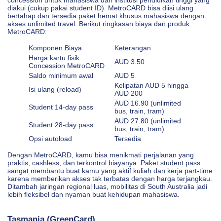
diakui (cukup pakai student ID). MetroCARD bisa diisi ulang
bertahap dan tersedia paket hemat khusus mahasiswa dengan
akses unlimited travel. Berikut ringkasan biaya dan produk
MetroCARD:
Komponen Biaya
Keterangan
Harga kartu fisik
AUD 3.50
Concession MetroCARD
Saldo minimum awal
AUD 5
Kelipatan AUD 5 hingga
Isi ulang (reload)
AUD 200
AUD 16.90 (unlimited
Student 14-day pass
bus, train, tram)
AUD 27.80 (unlimited
Student 28-day pass
bus, train, tram)
Opsi autoload
Tersedia
Dengan MetroCARD, kamu bisa menikmati perjalanan yang
praktis, cashless, dan terkontrol biayanya. Paket student pass
sangat membantu buat kamu yang aktif kuliah dan kerja part-time
karena memberikan akses tak terbatas dengan harga terjangkau.
Ditambah jaringan regional luas, mobilitas di South Australia jadi
lebih fleksibel dan nyaman buat kehidupan mahasiswa.
Tasmania (GreenCard)