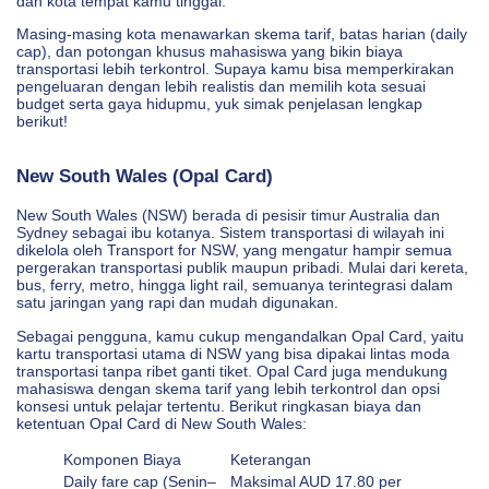
dan kota tempat kamu tinggal.
Masing-masing kota menawarkan skema tarif, batas harian (daily
cap), dan potongan khusus mahasiswa yang bikin biaya
transportasi lebih terkontrol. Supaya kamu bisa memperkirakan
pengeluaran dengan lebih realistis dan memilih kota sesuai
budget serta gaya hidupmu, yuk simak penjelasan lengkap
berikut!
New South Wales (Opal Card)
New South Wales (NSW) berada di pesisir timur Australia dan
Sydney sebagai ibu kotanya. Sistem transportasi di wilayah ini
dikelola oleh Transport for NSW, yang mengatur hampir semua
pergerakan transportasi publik maupun pribadi. Mulai dari kereta,
bus, ferry, metro, hingga light rail, semuanya terintegrasi dalam
satu jaringan yang rapi dan mudah digunakan.
Sebagai pengguna, kamu cukup mengandalkan Opal Card, yaitu
kartu transportasi utama di NSW yang bisa dipakai lintas moda
transportasi tanpa ribet ganti tiket. Opal Card juga mendukung
mahasiswa dengan skema tarif yang lebih terkontrol dan opsi
konsesi untuk pelajar tertentu. Berikut ringkasan biaya dan
ketentuan Opal Card di New South Wales:
Komponen Biaya
Keterangan
Daily fare cap (Senin–
Maksimal AUD 17.80 per