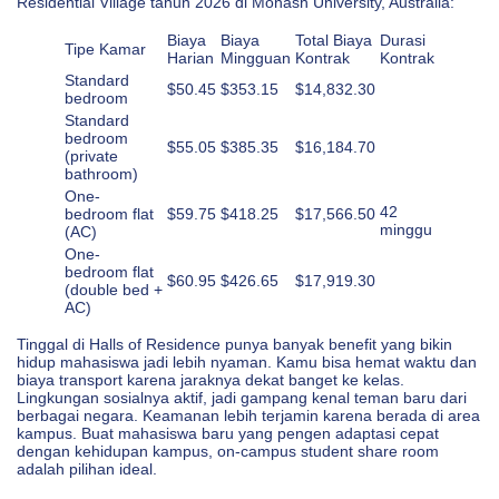
Residential Village tahun 2026 di Monash University, Australia:
Biaya
Biaya
Total Biaya
Durasi
Tipe Kamar
Harian
Mingguan
Kontrak
Kontrak
Standard
$50.45
$353.15
$14,832.30
bedroom
Standard
bedroom
$55.05
$385.35
$16,184.70
(private
bathroom)
One-
42
bedroom flat
$59.75
$418.25
$17,566.50
minggu
(AC)
One-
bedroom flat
$60.95
$426.65
$17,919.30
(double bed +
AC)
Tinggal di Halls of Residence punya banyak benefit yang bikin
hidup mahasiswa jadi lebih nyaman. Kamu bisa hemat waktu dan
biaya transport karena jaraknya dekat banget ke kelas.
Lingkungan sosialnya aktif, jadi gampang kenal teman baru dari
berbagai negara. Keamanan lebih terjamin karena berada di area
kampus. Buat mahasiswa baru yang pengen adaptasi cepat
dengan kehidupan kampus, on-campus student share room
adalah pilihan ideal.