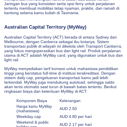
Jaringan bus yang konsisten serta opsi ferry untuk perjalanan
tertentu membuat mobilitas tetap nyaman, praktis, dan ramah di
kantong selama kamu kuliah di Tasmania.
Australian Capital Territory (MyWay)
Australian Capital Territory (ACT) berada di antara Sydney dan
Melbourne, dengan Canberra sebagai ibu kotanya. Sistem
transportasi publik di wilayah ini dikelola oleh Transport Canberra,
yang fokus mengoperasikan bus dan light rail. Produk perjalanan
utama di ACT adalah MyWay card, yang digunakan untuk bus dan
light rail.
MyWay menyediakan tarif konsesi untuk mahasiswa pendidikan
tinggi yang berstatus full-time di institusi terakreditasi. Dengan
sistem daily cap, pengeluaran transportasi kamu jadi lebih
terkendali. MyWay juga mendukung autoload, sehingga saldo
akan terisi otomatis saat turun di bawah batas tertentu. Berikut
ringkasan biaya dan ketentuan MyWay di ACT:
Komponen Biaya
Keterangan
Harga kartu MyWay
AUD 2.50
(mahasiswa)
Weekday cap
AUD 4.80 per hari
Weekend & public
AUD 2.17 per hari
holiday cap