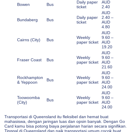
Daily paper
AUD
Bowen
Bus
ticket
2.40
AUD
Daily paper
2.40 –
Bundaberg
Bus
ticket
AUD
4.80
AUD
Weekly
9.60 –
Cairns (City)
Bus
paper ticket
AUD
19.20
AUD
Weekly
9.60 –
Fraser Coast
Bus
paper ticket
AUD
21.60
AUD
Rockhampton
Weekly
9.60 –
Bus
& Yeppoon
paper ticket
AUD
24.00
AUD
Toowoomba
Weekly
9.60 –
Bus
(City)
paper ticket
AUD
24.00
Transportasi di Queensland itu fleksibel dan hemat buat
mahasiswa, dengan jaringan luas dan opsin banyak. Dengan Go
Card kamu bisa potong biaya perjalanan harian secara signifikan.
Tinggal di Queensland dan naik transportasi umum cocok buat