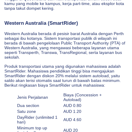
kamu yang mobile ke kampus, kerja part-time, atau eksplor kota
tanpa takut dompet kering.
Western Australia (SmartRider)
Western Australia berada di pesisir barat Australia dengan Perth
sebagai ibu kotanya. Sistem transportasi publik di wilayah ini
berada di bawah pengelolaan Public Transport Authority (PTA) of
Western Australia, yang mengawasi beberapa layanan utama
seperti Transperth, Transwa, TransRegional, serta layanan bus
sekolah.
Produk transportasi utama yang digunakan mahasiswa adalah
SmartRider. Mahasiswa pendidikan tinggi bisa mengajukan
SmartRider dengan diskon 20% melalui sistem autoload, yaitu
saldo akan terisi otomatis saat turun di bawah batas minimum.
Berikut ringkasan biaya SmartRider untuk mahasiswa:
Biaya (Concession +
Jenis Perjalanan
Autoload)
Dua section
AUD 0.80
Satu zone
AUD 1.20
DayRider (unlimited 1
AUD 4.60
hari)
Minimum top up
AUD 20