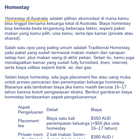
Homestay
Homestay di Australia
adalah pilihan akomodasi di mana kamu
bisa tinggal bersama keluarga lokal di Australia. Biaya homestay
bisa berbeda-beda tergantung beberapa faktor, seperti paket
makan yang kamu pilih, usia kamu, serta tipe kamar (private atau
shared).
Salah satu opsi yang paling umum adalah Traditional Homestay,
yaitu paket yang sudah termasuk makan malam dan sarapan
setiap hari, plus makan siang di akhir pekan. Selain itu, kamu juga
mendapatkan kamar yang sudah fully furnished, linen, internet,
serta biaya utilitas seperti listrik, air, dan gas.
Selain biaya homestay, ada juga placement fee atau uang muka
untuk proses pencarian dan penempatan keluarga homestay.
Biasanya ada tambahan biaya jika kamu masih berusia 16–17
tahun karena butuh pengawasan ekstra. Berikut gambaran biaya
homestay berdasarkan aspek pengeluarannya:
Aspek
Detail
Biaya
Pengeluaran
Biaya satu kali
$350 AUD
Placement
penempatan keluarga
(+$50 jika usia
fee
homestay
16–17 tahun)
Private room
2 kali makan Senin–
$380 AUD /