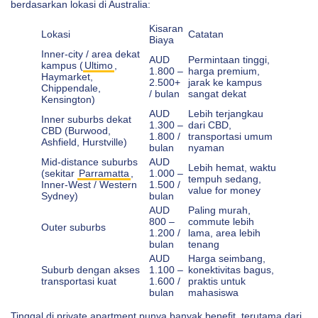
berdasarkan lokasi di Australia:
Kisaran
Lokasi
Catatan
Biaya
Inner-city / area dekat
AUD
Permintaan tinggi,
kampus (
Ultimo
,
1.800 –
harga premium,
Haymarket,
2.500+
jarak ke kampus
Chippendale,
/ bulan
sangat dekat
Kensington)
AUD
Lebih terjangkau
Inner suburbs dekat
1.300 –
dari CBD,
CBD (Burwood,
1.800 /
transportasi umum
Ashfield, Hurstville)
bulan
nyaman
Mid-distance suburbs
AUD
Lebih hemat, waktu
(sekitar
Parramatta
,
1.000 –
tempuh sedang,
Inner-West / Western
1.500 /
value for money
Sydney)
bulan
AUD
Paling murah,
800 –
commute lebih
Outer suburbs
1.200 /
lama, area lebih
bulan
tenang
AUD
Harga seimbang,
Suburb dengan akses
1.100 –
konektivitas bagus,
transportasi kuat
1.600 /
praktis untuk
bulan
mahasiswa
Tinggal di private apartment punya banyak benefit, terutama dari