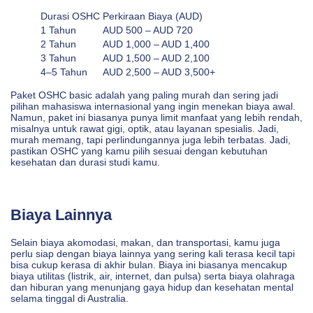
Durasi OSHC
Perkiraan Biaya (AUD)
1 Tahun
AUD 500 – AUD 720
2 Tahun
AUD 1,000 – AUD 1,400
3 Tahun
AUD 1,500 – AUD 2,100
4–5 Tahun
AUD 2,500 – AUD 3,500+
Paket OSHC basic adalah yang paling murah dan sering jadi
pilihan mahasiswa internasional yang ingin menekan biaya awal.
Namun, paket ini biasanya punya limit manfaat yang lebih rendah,
misalnya untuk rawat gigi, optik, atau layanan spesialis. Jadi,
murah memang, tapi perlindungannya juga lebih terbatas. Jadi,
pastikan OSHC yang kamu pilih sesuai dengan kebutuhan
kesehatan dan durasi studi kamu.
Biaya Lainnya
Selain biaya akomodasi, makan, dan transportasi, kamu juga
perlu siap dengan biaya lainnya yang sering kali terasa kecil tapi
bisa cukup kerasa di akhir bulan. Biaya ini biasanya mencakup
biaya utilitas (listrik, air, internet, dan pulsa) serta biaya olahraga
dan hiburan yang menunjang gaya hidup dan kesehatan mental
selama tinggal di Australia.