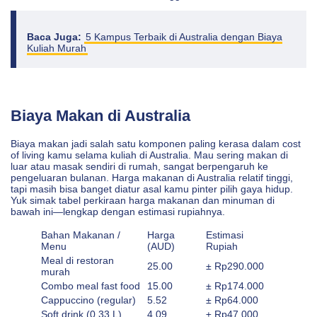
Baca Juga:
5 Kampus Terbaik di Australia dengan Biaya
Kuliah Murah
Biaya Makan di Australia
Biaya makan jadi salah satu komponen paling kerasa dalam cost
of living kamu selama kuliah di Australia. Mau sering makan di
luar atau masak sendiri di rumah, sangat berpengaruh ke
pengeluaran bulanan. Harga makanan di Australia relatif tinggi,
tapi masih bisa banget diatur asal kamu pinter pilih gaya hidup.
Yuk simak tabel perkiraan harga makanan dan minuman di
bawah ini—lengkap dengan estimasi rupiahnya.
Bahan Makanan /
Harga
Estimasi
Menu
(AUD)
Rupiah
Meal di restoran
25.00
± Rp290.000
murah
Combo meal fast food
15.00
± Rp174.000
Cappuccino (regular)
5.52
± Rp64.000
Soft drink (0.33 L)
4.09
± Rp47.000