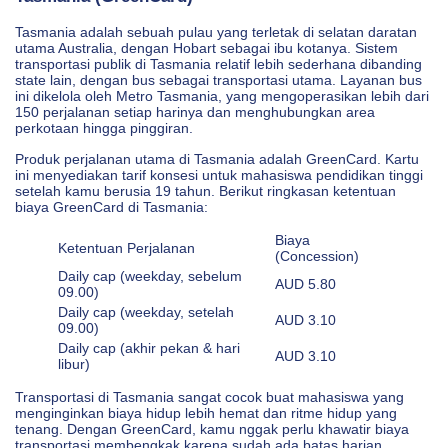
Tasmania adalah sebuah pulau yang terletak di selatan daratan
utama Australia, dengan Hobart sebagai ibu kotanya. Sistem
transportasi publik di Tasmania relatif lebih sederhana dibanding
state lain, dengan bus sebagai transportasi utama. Layanan bus
ini dikelola oleh Metro Tasmania, yang mengoperasikan lebih dari
150 perjalanan setiap harinya dan menghubungkan area
perkotaan hingga pinggiran.
Produk perjalanan utama di Tasmania adalah GreenCard. Kartu
ini menyediakan tarif konsesi untuk mahasiswa pendidikan tinggi
setelah kamu berusia 19 tahun. Berikut ringkasan ketentuan
biaya GreenCard di Tasmania:
Biaya
Ketentuan Perjalanan
(Concession)
Daily cap (weekday, sebelum
AUD 5.80
09.00)
Daily cap (weekday, setelah
AUD 3.10
09.00)
Daily cap (akhir pekan & hari
AUD 3.10
libur)
Transportasi di Tasmania sangat cocok buat mahasiswa yang
menginginkan biaya hidup lebih hemat dan ritme hidup yang
tenang. Dengan GreenCard, kamu nggak perlu khawatir biaya
transportasi membengkak karena sudah ada batas harian.