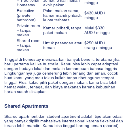
– Traditional
Jumat, 3 kali makan
minggu
Homestay
akhir pekan
Executive
Paket makan sama,
$430 AUD /
(private
kamar mandi pribadi,
minggu
bathroom)
kuota terbatas
Private room
Kamar pribadi, tanpa
Mulai $330
– tanpa
paket makan
AUD / minggu
makan
Shared room
Untuk pasangan atau
$250 AUD /
– tanpa
teman
orang / minggu
makan
Tinggal di homestay menawarkan banyak benefit, terutama jika
baru pertama kali ke Australia. Kamu bisa lebih cepat adaptasi
dengan budaya lokal dan melatih kemampuan bahasa Inggris.
Lingkungannya juga cenderung lebih tenang dan aman, cocok
buat kamu yang mau fokus kuliah tanpa ribet ngurus tempat
tinggal. Plus, kalau pilih paket dengan makan, kamu bisa lebih
hemat waktu, tenaga, dan biaya makanan karena kebutuhan
harian sudah disiapkan.
Shared Apartments
Shared apartment dan student apartment adalah tipe akomodasi
yang banyak dipilih mahasiswa internasional karena fleksibel dan
terasa lebih mandiri. Kamu bisa tinggal bareng teman (shared)