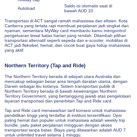
Saldo isi otomatis saat di
Autoload
bawah AUD 10
Transportasi di ACT sangat ramah mahasiswa dan efisien. Kota
Canberra yang tertata rapi membuat perjalanan jadi singkat dan
nyaman, sementara MyWay card membantu kamu mengontrol
pengeluaran lewat batas harian yang rendah. Ditambah pilihan
transportasi alternatif seperti sepeda dan e‑scooter, mobilitas di
ACT jadi fleksibel, hemat, dan cocok buat gaya hidup mahasiswa
yang aktif.
Northern Territory (Tap and Ride)
The Northern Territory berada di wilayah utara Australia dan
mencakup sebagian besar area tengah daratan utama, dengan
Darwin sebagai ibu kotanya. Sistem transportasi publik di
Northern Territory berada di bawah kewenangan Northern
Territory Government, yang bertanggung jawab atas pengelolaan
layanan transportasi dan penerbitan Tap and Ride card.
Tap and Ride card menawarkan tarif konsesi untuk mahasiswa
pendidikan tinggi yang terdaftar di institusi tersertifikasi. Opsi
paling hemat dan populer untuk mahasiswa adalah weekly trip
bundle, yaitu paket perjalanan mingguan dengan akses
transportasi tanpa batas. Biaya yang ditawarkan adalah AUD 7
untuk unlimited travel selama 1 minggu.