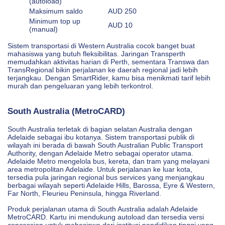
(autoload)
Maksimum saldo
AUD 250
Minimum top up
AUD 10
(manual)
Sistem transportasi di Western Australia cocok banget buat
mahasiswa yang butuh fleksibilitas. Jaringan Transperth
memudahkan aktivitas harian di Perth, sementara Transwa dan
TransRegional bikin perjalanan ke daerah regional jadi lebih
terjangkau. Dengan SmartRider, kamu bisa menikmati tarif lebih
murah dan pengeluaran yang lebih terkontrol.
South Australia (MetroCARD)
South Australia terletak di bagian selatan Australia dengan
Adelaide sebagai ibu kotanya. Sistem transportasi publik di
wilayah ini berada di bawah South Australian Public Transport
Authority, dengan Adelaide Metro sebagai operator utama.
Adelaide Metro mengelola bus, kereta, dan tram yang melayani
area metropolitan Adelaide. Untuk perjalanan ke luar kota,
tersedia pula jaringan regional bus services yang menjangkau
berbagai wilayah seperti Adelaide Hills, Barossa, Eyre & Western,
Far North, Fleurieu Peninsula, hingga Riverland.
Produk perjalanan utama di South Australia adalah Adelaide
MetroCARD. Kartu ini mendukung autoload dan tersedia versi
concession untuk mahasiswa dari institusi pendidikan tinggi yang