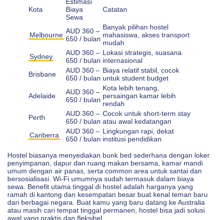
Estimasi
Kota
Biaya
Catatan
Sewa
Banyak pilihan hostel
AUD 360 –
Melbourne
mahasiswa, akses transport
650 / bulan
mudah
AUD 360 –
Lokasi strategis, suasana
Sydney
650 / bulan
internasional
AUD 360 –
Biaya relatif stabil, cocok
Brisbane
650 / bulan
untuk student budget
Kota lebih tenang,
AUD 360 –
Adelaide
persaingan kamar lebih
650 / bulan
rendah
AUD 360 –
Cocok untuk short-term stay
Perth
650 / bulan
atau awal kedatangan
AUD 360 –
Lingkungan rapi, dekat
Canberra
650 / bulan
institusi pendidikan
Hostel biasanya menyediakan bunk bed sederhana dengan loker
penyimpanan, dapur dan ruang makan bersama, kamar mandi
umum dengan air panas, serta common area untuk santai dan
bersosialisasi. Wi‑Fi umumnya sudah termasuk dalam biaya
sewa. Benefit utama tinggal di hostel adalah harganya yang
ramah di kantong dan kesempatan besar buat kenal teman baru
dari berbagai negara. Buat kamu yang baru datang ke Australia
atau masih cari tempat tinggal permanen, hostel bisa jadi solusi
awal yang praktis dan fleksibel.