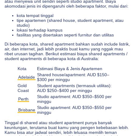
atau menyewa unit sendiri seperti studio apartment. Biaya
akomodasi jenis ini dipengaruhi oleh beberapa faktor, mulai dari:
kota tempat tinggal
tipe apartemen (shared house, student apartment, atau
studio)
lokasi terhadap kampus
fasilitas yang disertakan seperti furnitur dan utilitas
Di beberapa kota, shared apartment bahkan sudah include listrik,
air, dan internet, jadi lebih praktis buat kamu yang nggak mau
ribet urusan tagihan. Berikut estimasi biaya shared apartments /
student apartments di beberapa kota di Australia:
Kota
Estimasi Biaya & Jenis Apartemen
Shared house/apartment: AUD $150–
Adelaide
$300 per minggu
Gold
Student apartments (termasuk utilitas):
Coast
AUD $250–$400 per minggu
Studio apartment: AUD $350–$500 per
Perth
minggu
Studio apartment: AUD $350–$550 per
Brisbane
minggu
Tinggal di shared atau student apartment punya banyak
keuntungan, terutama buat kamu yang pengen kebebasan lebih.
Kamu bisa atur jadwal sendiri, lebih leluasa memilih teman