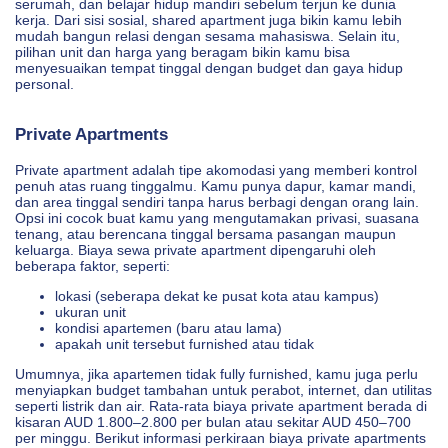
serumah, dan belajar hidup mandiri sebelum terjun ke dunia
kerja. Dari sisi sosial, shared apartment juga bikin kamu lebih
mudah bangun relasi dengan sesama mahasiswa. Selain itu,
pilihan unit dan harga yang beragam bikin kamu bisa
menyesuaikan tempat tinggal dengan budget dan gaya hidup
personal.
Private Apartments
Private apartment adalah tipe akomodasi yang memberi kontrol
penuh atas ruang tinggalmu. Kamu punya dapur, kamar mandi,
dan area tinggal sendiri tanpa harus berbagi dengan orang lain.
Opsi ini cocok buat kamu yang mengutamakan privasi, suasana
tenang, atau berencana tinggal bersama pasangan maupun
keluarga. Biaya sewa private apartment dipengaruhi oleh
beberapa faktor, seperti:
lokasi (seberapa dekat ke pusat kota atau kampus)
ukuran unit
kondisi apartemen (baru atau lama)
apakah unit tersebut furnished atau tidak
Umumnya, jika apartemen tidak fully furnished, kamu juga perlu
menyiapkan budget tambahan untuk perabot, internet, dan utilitas
seperti listrik dan air. Rata-rata biaya private apartment berada di
kisaran AUD 1.800–2.800 per bulan atau sekitar AUD 450–700
per minggu. Berikut informasi perkiraan biaya private apartments