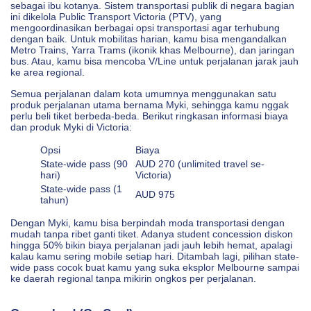
sebagai ibu kotanya. Sistem transportasi publik di negara bagian
ini dikelola Public Transport Victoria (PTV), yang
mengoordinasikan berbagai opsi transportasi agar terhubung
dengan baik. Untuk mobilitas harian, kamu bisa mengandalkan
Metro Trains, Yarra Trams (ikonik khas Melbourne), dan jaringan
bus. Atau, kamu bisa mencoba V/Line untuk perjalanan jarak jauh
ke area regional.
Semua perjalanan dalam kota umumnya menggunakan satu
produk perjalanan utama bernama Myki, sehingga kamu nggak
perlu beli tiket berbeda-beda. Berikut ringkasan informasi biaya
dan produk Myki di Victoria:
Opsi
Biaya
State-wide pass (90
AUD 270 (unlimited travel se-
hari)
Victoria)
State-wide pass (1
AUD 975
tahun)
Dengan Myki, kamu bisa berpindah moda transportasi dengan
mudah tanpa ribet ganti tiket. Adanya student concession diskon
hingga 50% bikin biaya perjalanan jadi jauh lebih hemat, apalagi
kalau kamu sering mobile setiap hari. Ditambah lagi, pilihan state-
wide pass cocok buat kamu yang suka eksplor Melbourne sampai
ke daerah regional tanpa mikirin ongkos per perjalanan.