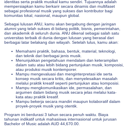
identitas serta praktik musikal kamu sendiri. Tujuannya adalah
mempersiapkan kamu berkarir secara dinamis dan multifaset
sebagai profesional musik yang sukses dan kontributor bagi
komunitas lokal, nasional, maupun global.
Sebagai lulusan ANU, kamu akan bergabung dengan jaringan
alumni yang telah sukses di bidang politik, bisnis, pemerintahan,
dan akademik di seluruh dunia. ANU dikenal sebagai salah satu
universitas terbaik di dunia dengan lulusan yang berasal dari
berbagai latar belakang dan wilayah. Setelah lulus, kamu akan:
Memahami praktik, bahasa, bentuk, material, teknologi,
dan teknik dari berbagai jenis musik.
Menunjukkan pengetahuan mendalam dan keterampilan
dalam satu atau lebih bidang pertunjukan musik, komposisi,
atau produksi musik kontemporer.
Mampu mengevaluasi dan menginterpretasi ide serta
konsep musik secara kritis, dan menyelesaikan masalah
melalui praktik kreatif seperti pertunjukan atau komposisi.
Mampu mengkomunikasikan ide, permasalahan, dan
argumen dalam bidang musik secara jelas melalui kata-
kata atau praktik kreatif.
Mampu bekerja secara mandiri maupun kolaboratif dalam
proyek-proyek musik yang otentik.
Program ini berdurasi 3 tahun secara penuh waktu. Biaya
tahunan indikatif untuk mahasiswa internasional untuk jurusan
Bachelor of Music adalah AUD 44,670.00.