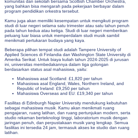
komunitas dan sekolah bersama Scottish Chamber Orchestra,
yang bahkan bisa mengarah pada pekerjaan berbayar dalam
program pendidikan orkestra tersebut.
Kamu juga akan memiliki kesempatan untuk mengikuti program
studi di luar negeri selama satu trimester atau satu tahun penuh
pada tahun kedua atau ketiga. Studi di luar negeri memberikan
peluang luar biasa untuk memperdalam studi musik sambil
menikmati pertukaran budaya yang kaya.
Beberapa pilihan tempat studi adalah Tampere University of
Applied Sciences di Finlandia dan Washington State University di
Amerika Serikat. Untuk biaya kuliah tahun 2024-2025 di jurusan
ini, universitas membedakannya dalam tiga golongan
berdasarkan status asal mahasiswa, yaitu:
Mahasiswa asal Scotland: £1,820 per tahun
Mahasiswa asal England, Wales, Northern Ireland, and
Republic of Ireland: £9,250 per tahun
Mahasiswa Overseas and EU: £19,340 per tahun
Fasilitas di Edinburgh Napier University mendukung kebutuhan
sebagai mahasiswa musik. Kamu akan menikmati ruang
pengajaran, ruang latihan, dan ruang pertunjukan modern, serta
studio rekaman berteknologi tinggi, laboratorium musik dengan
jaringan penuh, dan perpustakaan musik yang lengkap. Semua
fasilitas ini tersedia 24 jam, termasuk akses ke studio dan ruang
latihan.