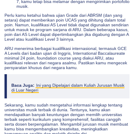
7, kamu tetap bisa melamar dengan mengirimkan portofolio
musik.
Perlu kamu ketahui bahwa ujian Grade dari ABRSM (dan yang
setara) dapat memberikan poin UCAS yang dihitung dalam total
poin. Namun, kualifikasi AS Level tidak dapat digunakan sendirian
untuk masuk ke program sarjana di ARU. Dalam beberapa kasus,
poin dari AS Level dapat dipertimbangkan jika digabung dengan A
Level atau kualifikasi Level 3 lainnya.
ARU menerima berbagai kualifikasi internasional, termasuk GCE
A Levels dari badan ujian di Inggris, International Baccalaureate
minimal 24 poin, foundation course yang diakui ARU, atau
kualifikasi relevan dari negara asalmu. Pastikan kamu mengecek
persyaratan khusus dari negara kamu.
Baca Juga:
Ini yang Dipelajari dalam Kuliah Jurusan Musik
di Luar Negeri
Sekarang, kamu sudah mengetahui informasi lengkap tentang
universitas musik terbaik di dunia. Tentunya, kamu akan
mendapatkan banyak keuntungan dengan memilih universitas
terbaik seperti kurikulum yang komprehensif, fasilitas canggih
serta dosen berpengalaman. Mengambil jurusan musik membuat
kamu bisa mengembangkan kreativitas, meningkatkan
kemampuan analitis dan melatih disiplin diri.