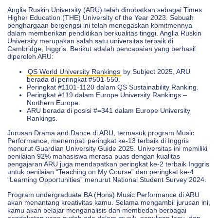
Anglia Ruskin University (ARU) telah dinobatkan sebagai Times
Higher Education (THE) University of the Year 2023. Sebuah
penghargaan bergengsi ini telah menegaskan komitmennya
dalam memberikan pendidikan berkualitas tinggi. Anglia Ruskin
University merupakan salah satu universitas terbaik di
Cambridge, Inggris. Berikut adalah pencapaian yang berhasil
diperoleh ARU:
QS World University Rankings
by Subject 2025, ARU
berada di peringkat #501-550.
Peringkat #1101-1120 dalam QS Sustainability Ranking.
Peringkat #119 dalam Europe University Rankings –
Northern Europe.
ARU berada di posisi #=341 dalam Europe University
Rankings.
Jurusan Drama and Dance di ARU, termasuk program Music
Performance, menempati peringkat ke-13 terbaik di Inggris
menurut Guardian University Guide 2025. Universitas ini memiliki
penilaian 92% mahasiswa merasa puas dengan kualitas
pengajaran ARU juga mendapatkan peringkat ke-2 terbaik Inggris
untuk penilaian “Teaching on My Course” dan peringkat ke-4
“Learning Opportunities” menurut National Student Survey 2024.
Program undergraduate BA (Hons) Music Performance di ARU
akan menantang kreativitas kamu. Selama mengambil jurusan ini,
kamu akan belajar menganalisis dan membedah berbagai
pendekatan yang sudah ada dalam musik, penulisan lagu, dan