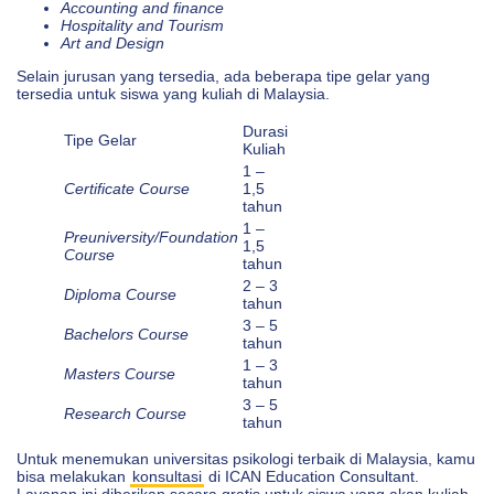
Accounting and finance
Hospitality and Tourism
Art and Design
Selain jurusan yang tersedia, ada beberapa tipe gelar yang
tersedia untuk siswa yang kuliah di Malaysia.
Durasi
Tipe Gelar
Kuliah
1 –
Certificate Course
1,5
tahun
1 –
Preuniversity/Foundation
1,5
Course
tahun
2 – 3
Diploma Course
tahun
3 – 5
Bachelors Course
tahun
1 – 3
Masters Course
tahun
3 – 5
Research Course
tahun
Untuk menemukan universitas psikologi terbaik di Malaysia, kamu
bisa melakukan
konsultasi
di ICAN Education Consultant.
Layanan ini diberikan secara gratis untuk siswa yang akan kuliah