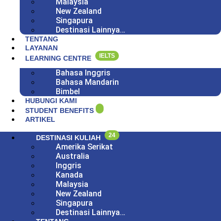
Malaysia
New Zealand
Singapura
Destinasi Lainnya…
TENTANG
LAYANAN
IELTS
LEARNING CENTRE
Bahasa Inggris
Bahasa Mandarin
Bimbel
HUBUNGI KAMI
STUDENT BENEFITS
ARTIKEL
24
DESTINASI KULIAH
Amerika Serikat
Australia
Inggris
Kanada
Malaysia
New Zealand
Singapura
Destinasi Lainnya…