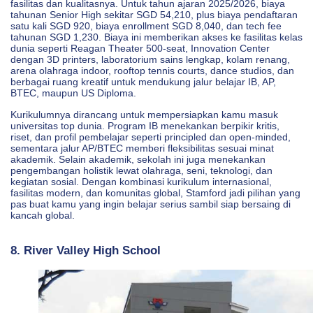
fasilitas dan kualitasnya. Untuk tahun ajaran 2025/2026, biaya
tahunan Senior High sekitar SGD 54,210, plus biaya pendaftaran
satu kali SGD 920, biaya enrollment SGD 8,040, dan tech fee
tahunan SGD 1,230. Biaya ini memberikan akses ke fasilitas kelas
dunia seperti Reagan Theater 500-seat, Innovation Center
dengan 3D printers, laboratorium sains lengkap, kolam renang,
arena olahraga indoor, rooftop tennis courts, dance studios, dan
berbagai ruang kreatif untuk mendukung jalur belajar IB, AP,
BTEC, maupun US Diploma.
Kurikulumnya dirancang untuk mempersiapkan kamu masuk
universitas top dunia. Program IB menekankan berpikir kritis,
riset, dan profil pembelajar seperti principled dan open-minded,
sementara jalur AP/BTEC memberi fleksibilitas sesuai minat
akademik. Selain akademik, sekolah ini juga menekankan
pengembangan holistik lewat olahraga, seni, teknologi, dan
kegiatan sosial. Dengan kombinasi kurikulum internasional,
fasilitas modern, dan komunitas global, Stamford jadi pilihan yang
pas buat kamu yang ingin belajar serius sambil siap bersaing di
kancah global.
8. River Valley High School