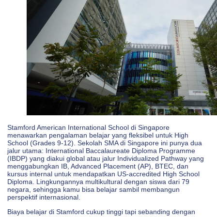
Stamford American International School di Singapore
menawarkan pengalaman belajar yang fleksibel untuk High
School (Grades 9-12). Sekolah SMA di Singapore ini punya dua
jalur utama: International Baccalaureate Diploma Programme
(IBDP) yang diakui global atau jalur Individualized Pathway yang
menggabungkan IB, Advanced Placement (AP), BTEC, dan
kursus internal untuk mendapatkan US-accredited High School
Diploma. Lingkungannya multikultural dengan siswa dari 79
negara, sehingga kamu bisa belajar sambil membangun
perspektif internasional.
Biaya belajar di Stamford cukup tinggi tapi sebanding dengan