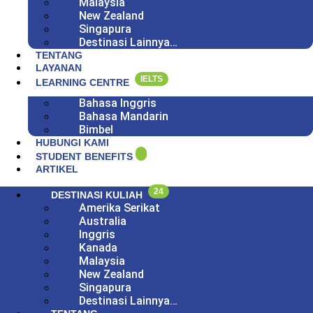
Malaysia
New Zealand
Singapura
Destinasi Lainnya…
TENTANG
LAYANAN
IELTS
LEARNING CENTRE
Bahasa Inggris
Bahasa Mandarin
Bimbel
HUBUNGI KAMI
STUDENT BENEFITS
ARTIKEL
24
DESTINASI KULIAH
Amerika Serikat
Australia
Inggris
Kanada
Malaysia
New Zealand
Singapura
Destinasi Lainnya…