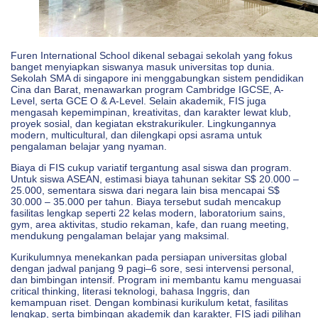
Furen International School dikenal sebagai sekolah yang fokus
banget menyiapkan siswanya masuk universitas top dunia.
Sekolah SMA di singapore ini menggabungkan sistem pendidikan
Cina dan Barat, menawarkan program Cambridge IGCSE, A-
Level, serta GCE O & A-Level. Selain akademik, FIS juga
mengasah kepemimpinan, kreativitas, dan karakter lewat klub,
proyek sosial, dan kegiatan ekstrakurikuler. Lingkungannya
modern, multicultural, dan dilengkapi opsi asrama untuk
pengalaman belajar yang nyaman.
Biaya di FIS cukup variatif tergantung asal siswa dan program.
Untuk siswa ASEAN, estimasi biaya tahunan sekitar S$ 20.000 –
25.000, sementara siswa dari negara lain bisa mencapai S$
30.000 – 35.000 per tahun. Biaya tersebut sudah mencakup
fasilitas lengkap seperti 22 kelas modern, laboratorium sains,
gym, area aktivitas, studio rekaman, kafe, dan ruang meeting,
mendukung pengalaman belajar yang maksimal.
Kurikulumnya menekankan pada persiapan universitas global
dengan jadwal panjang 9 pagi–6 sore, sesi intervensi personal,
dan bimbingan intensif. Program ini membantu kamu menguasai
critical thinking, literasi teknologi, bahasa Inggris, dan
kemampuan riset. Dengan kombinasi kurikulum ketat, fasilitas
lengkap, serta bimbingan akademik dan karakter, FIS jadi pilihan