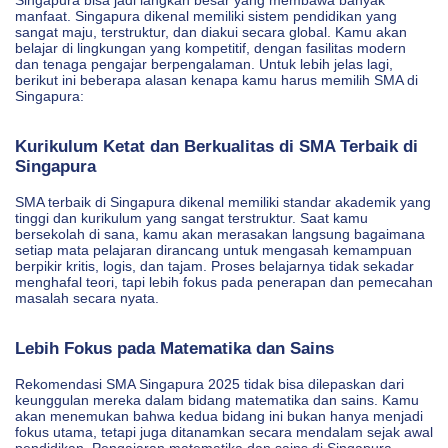
manfaat. Singapura dikenal memiliki sistem pendidikan yang
sangat maju, terstruktur, dan diakui secara global. Kamu akan
belajar di lingkungan yang kompetitif, dengan fasilitas modern
dan tenaga pengajar berpengalaman. Untuk lebih jelas lagi,
berikut ini beberapa alasan kenapa kamu harus memilih SMA di
Singapura:
Kurikulum Ketat dan Berkualitas di SMA Terbaik di
Singapura
SMA terbaik di Singapura dikenal memiliki standar akademik yang
tinggi dan kurikulum yang sangat terstruktur. Saat kamu
bersekolah di sana, kamu akan merasakan langsung bagaimana
setiap mata pelajaran dirancang untuk mengasah kemampuan
berpikir kritis, logis, dan tajam. Proses belajarnya tidak sekadar
menghafal teori, tapi lebih fokus pada penerapan dan pemecahan
masalah secara nyata.
Lebih Fokus pada Matematika dan Sains
Rekomendasi SMA Singapura 2025 tidak bisa dilepaskan dari
keunggulan mereka dalam bidang matematika dan sains. Kamu
akan menemukan bahwa kedua bidang ini bukan hanya menjadi
fokus utama, tetapi juga ditanamkan secara mendalam sejak awal
pendidikan. Pengajaran matematika dan sains di Singapura