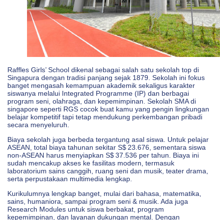
Raffles Girls’ School dikenal sebagai salah satu sekolah top di
Singapura dengan tradisi panjang sejak 1879. Sekolah ini fokus
banget mengasah kemampuan akademik sekaligus karakter
siswanya melalui Integrated Programme (IP) dan berbagai
program seni, olahraga, dan kepemimpinan. Sekolah SMA di
singapore seperti RGS cocok buat kamu yang pengin lingkungan
belajar kompetitif tapi tetap mendukung perkembangan pribadi
secara menyeluruh.
Biaya sekolah juga berbeda tergantung asal siswa. Untuk pelajar
ASEAN, total biaya tahunan sekitar S$ 23.676, sementara siswa
non-ASEAN harus menyiapkan S$ 37.536 per tahun. Biaya ini
sudah mencakup akses ke fasilitas modern, termasuk
laboratorium sains canggih, ruang seni dan musik, teater drama,
serta perpustakaan multimedia lengkap.
Kurikulumnya lengkap banget, mulai dari bahasa, matematika,
sains, humaniora, sampai program seni & musik. Ada juga
Research Modules untuk siswa berbakat, program
kepemimpinan, dan layanan dukungan mental. Dengan