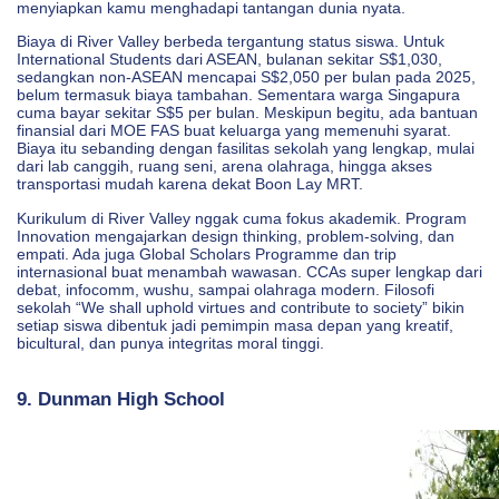
menyiapkan kamu menghadapi tantangan dunia nyata.
Biaya di River Valley berbeda tergantung status siswa. Untuk
International Students dari ASEAN, bulanan sekitar S$1,030,
sedangkan non-ASEAN mencapai S$2,050 per bulan pada 2025,
belum termasuk biaya tambahan. Sementara warga Singapura
cuma bayar sekitar S$5 per bulan. Meskipun begitu, ada bantuan
finansial dari MOE FAS buat keluarga yang memenuhi syarat.
Biaya itu sebanding dengan fasilitas sekolah yang lengkap, mulai
dari lab canggih, ruang seni, arena olahraga, hingga akses
transportasi mudah karena dekat Boon Lay MRT.
Kurikulum di River Valley nggak cuma fokus akademik. Program
Innovation mengajarkan design thinking, problem-solving, dan
empati. Ada juga Global Scholars Programme dan trip
internasional buat menambah wawasan. CCAs super lengkap dari
debat, infocomm, wushu, sampai olahraga modern. Filosofi
sekolah “We shall uphold virtues and contribute to society” bikin
setiap siswa dibentuk jadi pemimpin masa depan yang kreatif,
bicultural, dan punya integritas moral tinggi.
9. Dunman High School