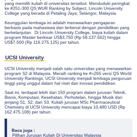
yang memilih kuliah di universitas tersebut. Menduduki peringkat
ke #251-300 QS WUR Ranking by Subject, Lincoln University
College yang berada di Petaling Jaya, Selangor, Malaysia.
Keunggulan lembaga ini adalah menawarkan pengajaran
berbasis pada mahasiswa dan terkenal dengan pendidikan yang
berkelanjutan. Di Lincoln University College, biaya kuliah dalam
program Master berkisar US$3,750 (Rp 58.137.562) hingga
US$7,500 (Rp 116.275.125) per tahun.
UCSI University
UCSI University menjadi salah satu universitas yang menawarkan
program S2 di Malaysia. Meraih ranking ke #=265 versi QS World
University Rankings, UCSI University menjadi lembaga perguruan
tinggi yang unggul dalam hal riset dan inovasi pendidikan.
Saat ini, terdapat lebih dari 150 program dalam jurusan Teknik,
Bisnis, Komputasi, Kesehatan, Perhotelan, hingga Musik dari
jenjang S1, S2, dan S3. Kuliah jurusan MSc Pharmaceutical
Chemistry di UCSI University mencapai biaya 10,480 USD (Rp
162.475.108) per tahun.
Baca juga :
Pilihan Jurusan Kuliah Di Universitas Malaysia