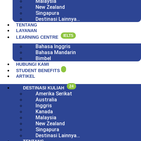
Malaysia
New Zealand
Singapura
Destinasi Lainnya…
TENTANG
LAYANAN
IELTS
LEARNING CENTRE
Bahasa Inggris
Bahasa Mandarin
Bimbel
HUBUNGI KAMI
STUDENT BENEFITS
ARTIKEL
24
DESTINASI KULIAH
Amerika Serikat
Australia
Inggris
Kanada
Malaysia
New Zealand
Singapura
Destinasi Lainnya…