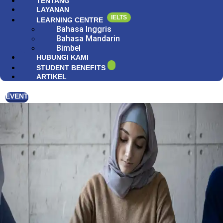
TENTANG
LAYANAN
IELTS
LEARNING CENTRE
Bahasa Inggris
Bahasa Mandarin
Bimbel
HUBUNGI KAMI
STUDENT BENEFITS
ARTIKEL
EVENT