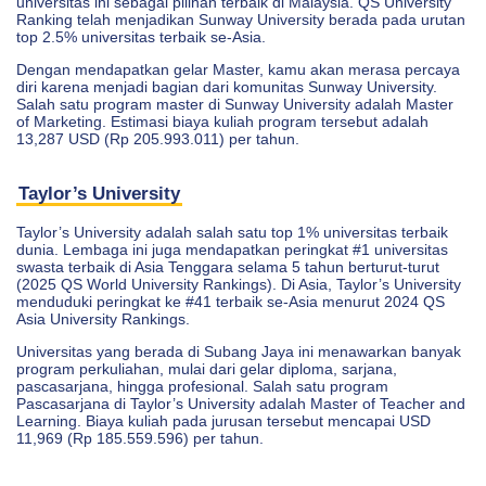
universitas ini sebagai pilihan terbaik di Malaysia. QS University
Ranking telah menjadikan Sunway University berada pada urutan
top 2.5% universitas terbaik se-Asia.
Dengan mendapatkan gelar Master, kamu akan merasa percaya
diri karena menjadi bagian dari komunitas Sunway University.
Salah satu program master di Sunway University adalah Master
of Marketing. Estimasi biaya kuliah program tersebut adalah
13,287 USD (Rp 205.993.011) per tahun.
Taylor’s University
Taylor’s University adalah salah satu top 1% universitas terbaik
dunia. Lembaga ini juga mendapatkan peringkat #1 universitas
swasta terbaik di Asia Tenggara selama 5 tahun berturut-turut
(2025 QS World University Rankings). Di Asia, Taylor’s University
menduduki peringkat ke #41 terbaik se-Asia menurut 2024 QS
Asia University Rankings.
Universitas yang berada di Subang Jaya ini menawarkan banyak
program perkuliahan, mulai dari gelar diploma, sarjana,
pascasarjana, hingga profesional. Salah satu program
Pascasarjana di Taylor’s University adalah Master of Teacher and
Learning. Biaya kuliah pada jurusan tersebut mencapai USD
11,969 (Rp 185.559.596) per tahun.